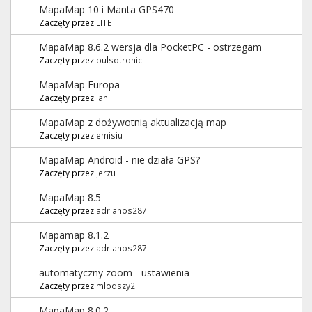
MapaMap 10 i Manta GPS470
Zaczęty przez
LITE
MapaMap 8.6.2 wersja dla PocketPC - ostrzegam
Zaczęty przez
pulsotronic
MapaMap Europa
Zaczęty przez
Ian
MapaMap z dożywotnią aktualizacją map
Zaczęty przez
emisiu
MapaMap Android - nie działa GPS?
Zaczęty przez
jerzu
MapaMap 8.5
Zaczęty przez
adrianos287
Mapamap 8.1.2
Zaczęty przez
adrianos287
automatyczny zoom - ustawienia
Zaczęty przez
mlodszy2
MapaMap 8.0.2