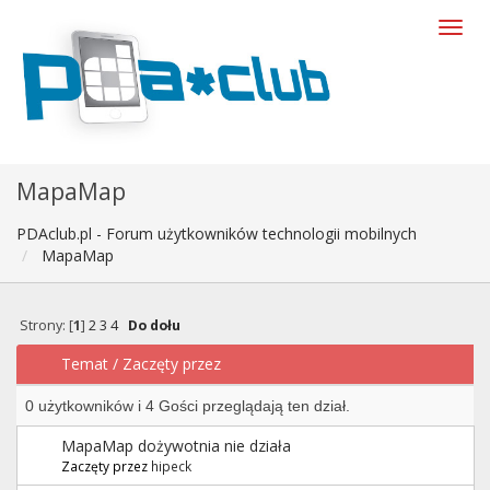
MapaMap
PDAclub.pl - Forum użytkowników technologii mobilnych
MapaMap
Strony: [
1
]
2
3
4
Do dołu
Temat
/
Zaczęty przez
0 użytkowników i 4 Gości przeglądają ten dział.
MapaMap dożywotnia nie działa
Zaczęty przez
hipeck