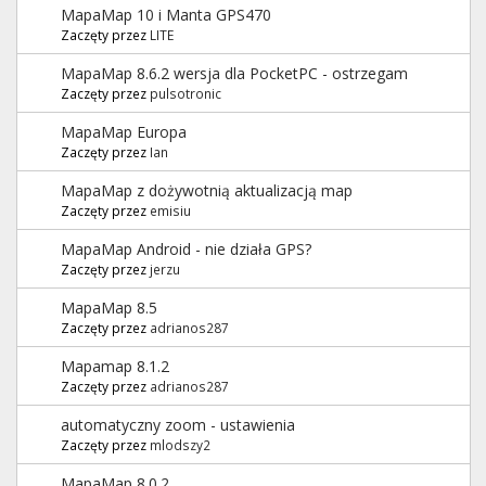
MapaMap 10 i Manta GPS470
Zaczęty przez
LITE
MapaMap 8.6.2 wersja dla PocketPC - ostrzegam
Zaczęty przez
pulsotronic
MapaMap Europa
Zaczęty przez
Ian
MapaMap z dożywotnią aktualizacją map
Zaczęty przez
emisiu
MapaMap Android - nie działa GPS?
Zaczęty przez
jerzu
MapaMap 8.5
Zaczęty przez
adrianos287
Mapamap 8.1.2
Zaczęty przez
adrianos287
automatyczny zoom - ustawienia
Zaczęty przez
mlodszy2
MapaMap 8.0.2