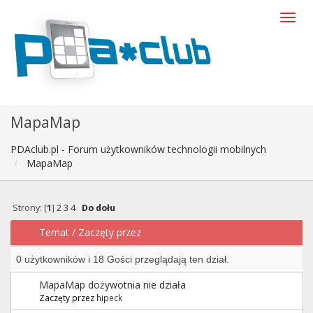
MapaMap
PDAclub.pl - Forum użytkowników technologii mobilnych
MapaMap
Strony: [
1
]
2
3
4
Do dołu
Temat
/
Zaczęty przez
0 użytkowników i 18 Gości przeglądają ten dział.
MapaMap dożywotnia nie działa
Zaczęty przez
hipeck