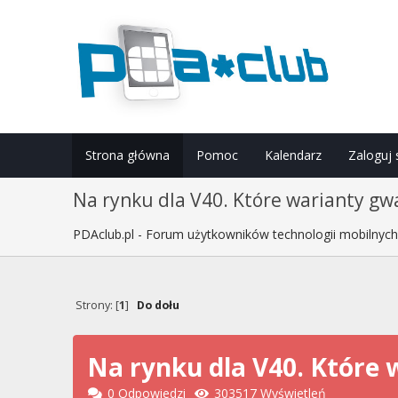
Strona główna
Pomoc
Kalendarz
Zaloguj 
Na rynku dla V40. Które warianty gw
PDAclub.pl - Forum użytkowników technologii mobilnyc
Strony: [
1
]
Do dołu
Na rynku dla V40. Które
0 Odpowiedzi
303517 Wyświetleń