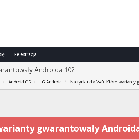
się
Rejestracja
arantowały Androida 10?
h
Android OS
LG Android
Na rynku dla V40. Które warianty
 warianty gwarantowały Androida