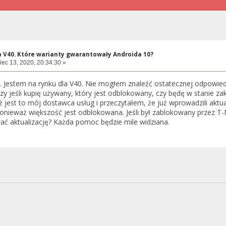
a V40. Które warianty gwarantowały Androida 10?
ec 13, 2020, 20:34:30 »
 Jestem na rynku dla V40. Nie mogłem znaleźć ostatecznej odpowiedz
czy jeśli kupię używany, który jest odblokowany, czy będę w stanie z
 jest to mój dostawca usług i przeczytałem, że już wprowadzili aktua
 ponieważ większość jest odblokowana. Jeśli był zablokowany przez T-
ać aktualizację? Każda pomoc będzie mile widziana.