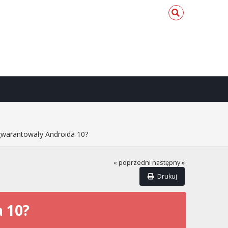
 gwarantowały Androida 10?
« poprzedni
następny »
Drukuj
 10?