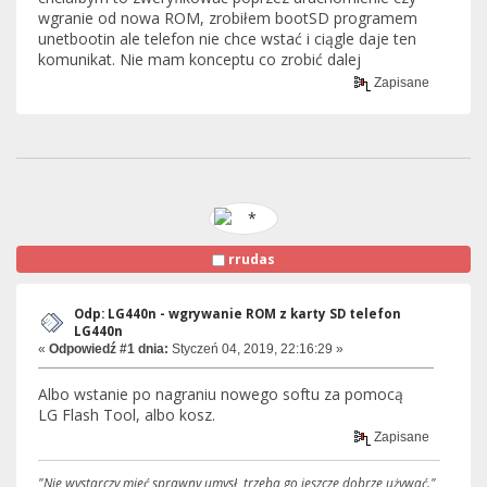
wgranie od nowa ROM, zrobiłem bootSD programem
unetbootin ale telefon nie chce wstać i ciągle daje ten
komunikat. Nie mam konceptu co zrobić dalej
Zapisane
rrudas
Odp: LG440n - wgrywanie ROM z karty SD telefon
LG440n
«
Odpowiedź #1 dnia:
Styczeń 04, 2019, 22:16:29 »
Albo wstanie po nagraniu nowego softu za pomocą
LG Flash Tool, albo kosz.
Zapisane
"Nie wystarczy mieć sprawny umysł, trzeba go jeszcze dobrze używać."