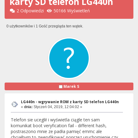
karty SD telefon LG440n
2 Odpowiedzi
50166 Wyświetleń
0 użytkowników i 1 Gość przegląda ten wątek.
Marek S
LG440n - wgrywanie ROM z karty SD telefon LG440n
«
dnia:
Styczeń 04, 2019, 12:04:02 »
Telefon sie uceglił i wyświetla ciągle ten sam
komunikat boot veryfication fail - different hash,
postraszono mnie ze padła pamięć emmc ale
chciałbym to zweryfikować poprzez uruchomienie czy