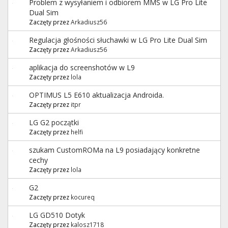
Problem z wysyłaniem i odbiorem MMS w LG Pro Lite
Dual Sim
Zaczęty przez
Arkadiusz56
Regulacja głośności słuchawki w LG Pro Lite Dual Sim
Zaczęty przez
Arkadiusz56
aplikacja do screenshotów w L9
Zaczęty przez
lola
OPTIMUS L5 E610 aktualizacja Androida.
Zaczęty przez
itpr
LG G2 początki
Zaczęty przez
helfi
szukam CustomROMa na L9 posiadający konkretne
cechy
Zaczęty przez
lola
G2
Zaczęty przez
kocureq
LG GD510 Dotyk
Zaczęty przez
kalosz1718