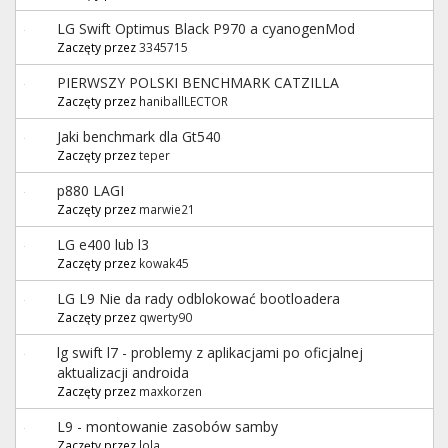
LG Swift Optimus Black P970 a cyanogenMod
Zaczęty przez
3345715
PIERWSZY POLSKI BENCHMARK CATZILLA
Zaczęty przez
haniballLECTOR
Jaki benchmark dla Gt540
Zaczęty przez
teper
p880 LAGI
Zaczęty przez
marwie21
LG e400 lub l3
Zaczęty przez
kowak45
LG L9 Nie da rady odblokować bootloadera
Zaczęty przez
qwerty90
lg swift l7 - problemy z aplikacjami po oficjalnej
aktualizacji androida
Zaczęty przez
maxkorzen
L9 - montowanie zasobów samby
Zaczęty przez
lola