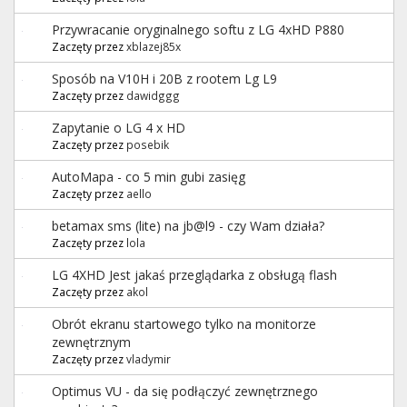
Przywracanie oryginalnego softu z LG 4xHD P880
Zaczęty przez
xblazej85x
Sposób na V10H i 20B z rootem Lg L9
Zaczęty przez
dawidggg
Zapytanie o LG 4 x HD
Zaczęty przez
posebik
AutoMapa - co 5 min gubi zasięg
Zaczęty przez
aello
betamax sms (lite) na jb@l9 - czy Wam działa?
Zaczęty przez
lola
LG 4XHD Jest jakaś przeglądarka z obsługą flash
Zaczęty przez
akol
Obrót ekranu startowego tylko na monitorze
zewnętrznym
Zaczęty przez
vladymir
Optimus VU - da się podłączyć zewnętrznego