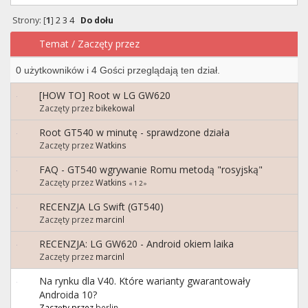
Strony: [
1
]
2
3
4
Do dołu
Temat
/
Zaczęty przez
0 użytkowników i 4 Gości przeglądają ten dział.
[HOW TO] Root w LG GW620
Zaczęty przez
bikekowal
Root GT540 w minutę - sprawdzone działa
Zaczęty przez
Watkins
FAQ - GT540 wgrywanie Romu metodą "rosyjską"
Zaczęty przez
Watkins
«
1
2
»
RECENZJA LG Swift (GT540)
Zaczęty przez
marcinl
RECENZJA: LG GW620 - Android okiem laika
Zaczęty przez
marcinl
Na rynku dla V40. Które warianty gwarantowały
Androida 10?
Zaczęty przez
berlin