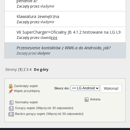
pendrive'a?
Zaczęty przez
vladymir
Klawiatura zewnętrzna
Zaczęty przez
vladymir
V6 SuperCharger+Oficialny JB 4.1.2 testowane na LG L9
Zaczęty przez
dawidggg
Przeniesienie kontaktów z WM6.a do Androida, jak?
Zaczęty przez
vladymir
Strony: [
1
]
2
3
4
Do góry
Zamknięty wątek
Skocz do:
Wątek przyklejony
Ankieta
Normalny wątek
Gorący wątek (Więcej niż 30 odpowiedzi)
Bardzo gorący wątek (Więcej niż 50 odpowiedzi)