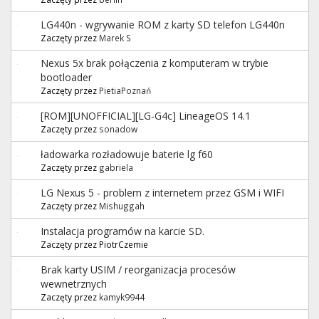
LG440n - wgrywanie ROM z karty SD telefon LG440n
Zaczęty przez
Marek S
Nexus 5x brak połączenia z komputeram w trybie
bootloader
Zaczęty przez
PietiaPoznań
[ROM][UNOFFICIAL][LG-G4c] LineageOS 14.1
Zaczęty przez
sonadow
ładowarka rozładowuje baterie lg f60
Zaczęty przez
gabriela
LG Nexus 5 - problem z internetem przez GSM i WIFI
Zaczęty przez
Mishuggah
Instalacja programów na karcie SD.
Zaczęty przez PiotrCzemie
Brak karty USIM / reorganizacja procesów
wewnetrznych
Zaczęty przez
kamyk9944