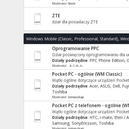
Moderator:
linshi
ZTE
dział dla posiadaczy ZTE
Windows Mobile (Classic, Professional, Standard), Win
Oprogramowanie PPC
Dział poświęcony oprogramowaniu dla 
Działy podrzędne
:
PPC Phone Edition
,
G
Moderator:
..k..l..m..n..
Pocket PC - ogólnie (WM Classic)
Wątki ogólne dotyczące urządzeń Pocke
Działy podrzędne
:
Acer
,
ASUS
,
Dell
,
Fuj
Toshiba
Moderator:
tomaszkap
Pocket PC z telefonem - ogólnie (W
Wątki ogólne dotyczące urządzeń Pock
Działy podrzędne
:
HTC
,
i-mate
,
Eten / 
Samsung
,
SonyEricsson
,
Toshiba
Moderator:
tomaszkap