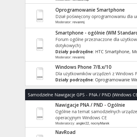
Oprogramowanie Smartphone
Dział poświęcony oprogramowaniu dla 
Moderator:
revanmj
Smartphone - ogólnie (WM Standar
Forum ogólne przeznaczone dla użytko
dotykowych)
Działy podrzędne
:
HTC Smartphone
,
Mo
Moderator:
revanmj
Windows Phone 7/8.x/10
Dla użytkowników urządzeń z Windows 
Działy podrzędne
:
Oprogramowanie Wi
Samodzielne Nawigacje GPS - PNA / PND (Windows C
Nawigacje PNA / PND - Ogólnie
Ogólnie na temat samodzielnych urządz
operacyjnym Windows CE
Moderatorzy:
angler22
,
nocnyMarek
NavRoad