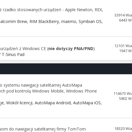
już rzadko stosowanych urządzeń - Apple Newton, REX,
33914 Wi
6443 W
alcomm Brew
,
RIM BlackBerry
,
maemo
,
Symbian OS
,
12101 Wi
 urządzeń z Windows CE (
nie dotyczy PNA/PND
)
1947 W
 T-Sinus Pad
o systemu nawigacji satelitarnej AutoMapa
cych pod kontrolą Windows Mobile, Windows Phone
114673 Wi
5802 W
je
,
Wokół licencji
,
AutoMapa Android
,
AutoMapa iOS
,
iom do nawigacji satelitarnej firmy TomTom
18320 Wi