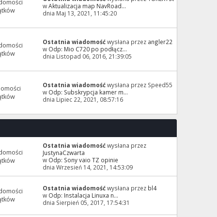
domości
w
Aktualizacja map NavRoad...
ątków
dnia Maj 13, 2021, 11:45:20
Ostatnia wiadomość
wysłana przez
angler22
domości
w
Odp: Mio C720 po podłącz...
ątków
dnia Listopad 06, 2016, 21:39:05
Ostatnia wiadomość
wysłana przez Speed55
domości
w
Odp: Subskrypcja kamer m...
ątków
dnia Lipiec 22, 2021, 08:57:16
Ostatnia wiadomość
wysłana przez
domości
JustynaCzwarta
w
Odp: Sony vaio TZ opinie
ątków
dnia Wrzesień 14, 2021, 14:53:09
Ostatnia wiadomość
wysłana przez
bl4
domości
w
Odp: Instalacja Linuxa n...
ątków
dnia Sierpień 05, 2017, 17:54:31