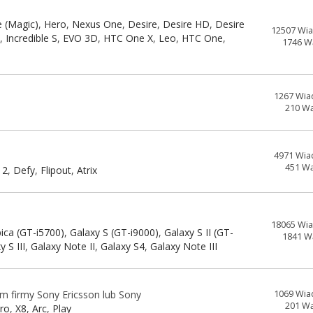
e (Magic)
,
Hero
,
Nexus One
,
Desire
,
Desire HD
,
Desire
12507 Wi
n
,
Incredible S
,
EVO 3D
,
HTC One X
,
Leo
,
HTC One
,
1746 W
1267 Wia
210 W
4971 Wia
451 W
 2
,
Defy
,
Flipout
,
Atrix
18065 Wi
ica (GT-i5700)
,
Galaxy S (GT-i9000)
,
Galaxy S II (GT-
1841 W
y S III
,
Galaxy Note II
,
Galaxy S4
,
Galaxy Note III
em firmy Sony Ericsson lub Sony
1069 Wia
201 W
pro
,
X8
,
Arc
,
Play