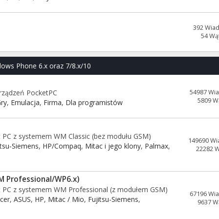
392 Wia
54 Wą
dows Phone 6.x oraz 7/8.x/10
urządzeń PocketPC
54987 Wi
5809 W
ry
,
Emulacja
,
Firma
,
Dla programistów
t PC z systemem WM Classic (bez modułu GSM)
149690 Wi
itsu-Siemens
,
HP/Compaq
,
Mitac i jego klony
,
Palmax
,
22282 
M Professional/WP6.x)
et PC z systemem WM Professional (z modułem GSM)
67196 Wi
Acer
,
ASUS
,
HP
,
Mitac / Mio
,
Fujitsu-Siemens
,
9637 W