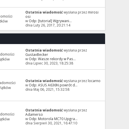
Ostatnia wiadomość
wysłana przez
mirosi
domości
osi
w
Odp: [tutorial] Wgrywani...
tków
dnia Luty 26, 2017, 20:21:14
Ostatnia wiadomość
wysłana przez
adomości
GustavBecker
w
Odp: Wasze rekordy w Pas...
ątków
dnia Lipiec 30, 2023, 18:25:38
Ostatnia wiadomość
wysłana przez
locarno
adomości
w
Odp: ASUS A636N powrót d...
Wątków
dnia Maj 06, 2021, 15:32:58
Ostatnia wiadomość
wysłana przez
adomości
Adamerso
w
Odp: Motorola MC70 Upgra...
ątków
dnia Sierpień 30, 2021, 16:47:10