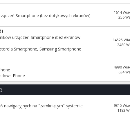
1614 Wia
urządzeń Smartphone (bez dotykowych ekranów)
256 W
d)
wników urządzeń Smartphone (bez ekranów
14525 Wi
2480 W
torola Smartphone
,
Samsung Smartphone
4990 Wia
Phone
634 W
ndows Phone
E)
eń nawigacyjnych na "zamkniętym" systemie
9315 Wia
1183 W