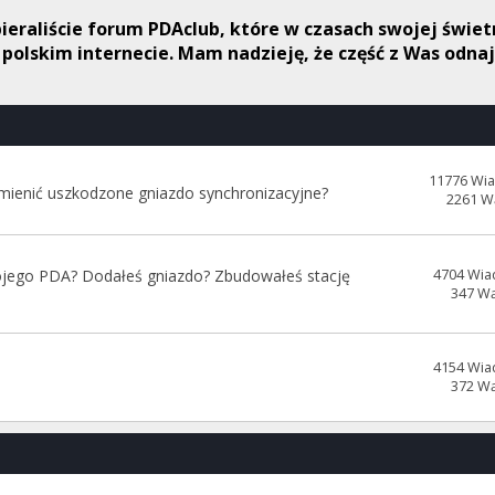
spieraliście forum PDAclub, które w czasach swojej świ
w polskim internecie. Mam nadzieję, że część z Was odna
11776 Wi
ymienić uszkodzone gniazdo synchronizacyjne?
2261 W
jego PDA? Dodałeś gniazdo? Zbudowałeś stację
4704 Wia
347 W
4154 Wia
372 W