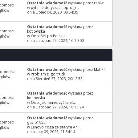
Ostatnia wiadomość
wysłana przez
reniw
domości
w
pytanie dotyczące oprogr...
ątków
dnia Lipiec 04, 2020, 08:54:35
Ostatnia wiadomość
wysłana przez
domości
kotlowska
w
Odp: Siri po Polsku
ątków
dnia Listopad 27, 2024, 16:10:00
Ostatnia wiadomość
wysłana przez
Mati74
adomości
w
Problem z igo truck
ątków
dnia Sierpień 27, 2023, 20:12:53
Ostatnia wiadomość
wysłana przez
domości
kotlowska
w
Odp: Jak namierzyć telef...
ątków
dnia Listopad 27, 2024, 16:13:24
Ostatnia wiadomość
wysłana przez
domości
gucio1955
w
Lenovo Yoga ze starym An...
ątków
dnia Luty 09, 2023, 21:54:14