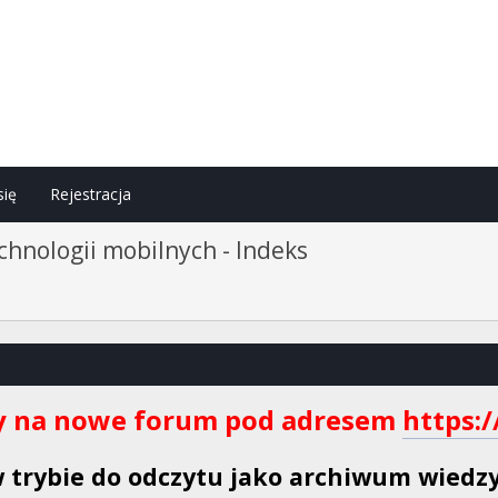
się
Rejestracja
hnologii mobilnych - Indeks
h
 na nowe forum pod adresem
https:
w trybie do odczytu jako archiwum wiedzy