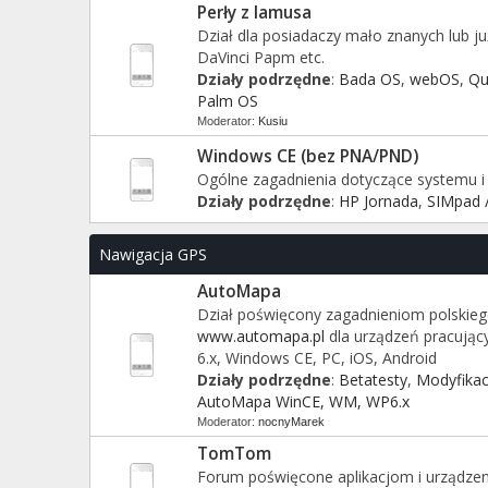
Perły z lamusa
Dział dla posiadaczy mało znanych lub 
DaVinci Papm etc.
Działy podrzędne
:
Bada OS
,
webOS
,
Qu
Palm OS
Moderator:
Kusiu
Windows CE (bez PNA/PND)
Ogólne zagadnienia dotyczące systemu i
Działy podrzędne
:
HP Jornada
,
SIMpad /
Nawigacja GPS
AutoMapa
Dział poświęcony zagadnieniom polskieg
www.automapa.pl
dla urządzeń pracują
6.x, Windows CE, PC, iOS, Android
Działy podrzędne
:
Betatesty
,
Modyfikac
AutoMapa WinCE, WM, WP6.x
Moderator:
nocnyMarek
TomTom
Forum poświęcone aplikacjom i urządzen