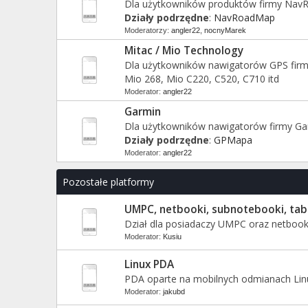
Dla użytkowników produktów firmy Nav
Działy podrzędne
:
NavRoadMap
Moderatorzy:
angler22
,
nocnyMarek
Mitac / Mio Technology
Dla użytkowników nawigatorów GPS firm
Mio 268, Mio C220, C520, C710 itd
Moderator:
angler22
Garmin
Dla użytkowników nawigatorów firmy Ga
Działy podrzędne
:
GPMapa
Moderator:
angler22
Pozostałe platformy
UMPC, netbooki, subnotebooki, tab
Dział dla posiadaczy UMPC oraz netboo
Moderator:
Kusiu
Linux PDA
PDA oparte na mobilnych odmianach Lin
Moderator:
jakubd