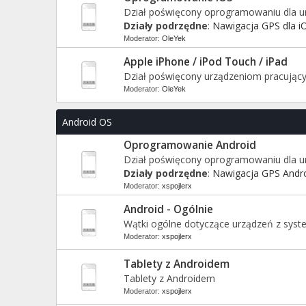
Dział poświęcony oprogramowaniu dla ur
Działy podrzędne
:
Nawigacja GPS dla i
Moderator:
OleYek
Apple iPhone / iPod Touch / iPad
Dział poświęcony urządzeniom pracując
Moderator:
OleYek
Android OS
Oprogramowanie Android
Dział poświęcony oprogramowaniu dla 
Działy podrzędne
:
Nawigacja GPS Andr
Moderator:
xspojlerx
Android - Ogólnie
Wątki ogólne dotyczące urządzeń z sys
Moderator:
xspojlerx
Tablety z Androidem
Tablety z Androidem
Moderator:
xspojlerx