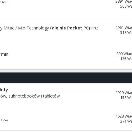
Road
3891 Wia
500 W
y Mitac / Mio Technology
(ale nie Pocket PC)
np.:
2961 Wia
518 W
rmin
800 Wia
135 W
lety
1929 Wia
ków, subnotebooków i tabletów
156 W
1628 Wia
uksa
271 W