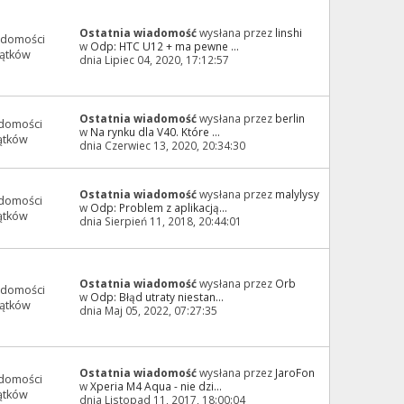
Ostatnia wiadomość
wysłana przez
linshi
adomości
w
Odp: HTC U12 + ma pewne ...
ątków
dnia Lipiec 04, 2020, 17:12:57
Ostatnia wiadomość
wysłana przez
berlin
domości
w
Na rynku dla V40. Które ...
ątków
dnia Czerwiec 13, 2020, 20:34:30
Ostatnia wiadomość
wysłana przez
malylysy
domości
w
Odp: Problem z aplikacją...
ątków
dnia Sierpień 11, 2018, 20:44:01
Ostatnia wiadomość
wysłana przez
Orb
adomości
w
Odp: Błąd utraty niestan...
ątków
dnia Maj 05, 2022, 07:27:35
Ostatnia wiadomość
wysłana przez
JaroFon
domości
w
Xperia M4 Aqua - nie dzi...
ątków
dnia Listopad 11, 2017, 18:00:04