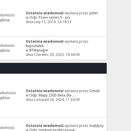
Ostatnia wiadomość
wysłana przez
peter
adomości
w
Odp: Psion series 5 - po...
ątków
dnia Luty 15, 2019, 23:18:53
Ostatnia wiadomość
wysłana przez
adomości
kupsztalek
w
BTManager
ątków
dnia Czerwiec 30, 2023, 18:44:09
Ostatnia wiadomość
wysłana przez
Sznuki
adomości
w
Odp: Mapy 2305 Beta dla ...
ątków
dnia Listopad 26, 2024, 11:34:09
Ostatnia wiadomość
wysłana przez
malylysy
adomości
w
Odp: tomtom professional...