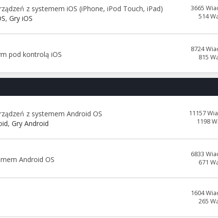
ządzeń z systemem iOS (iPhone, iPod Touch, iPad)
3665 Wia
514 W
OS
,
Gry iOS
8724 Wia
ym pod kontrolą iOS
815 W
urządzeń z systemem Android OS
11157 Wi
1198 W
oid
,
Gry Android
6833 Wia
temem Android OS
671 W
1604 Wia
265 W