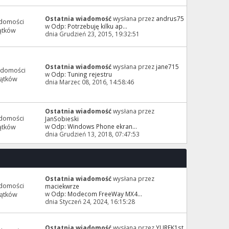
Ostatnia wiadomość
wysłana przez
andrus75
domości
w
Odp: Potrzebuję kilku ap...
ątków
dnia Grudzień 23, 2015, 19:32:51
Ostatnia wiadomość
wysłana przez
jane715
adomości
w
Odp: Tuning rejestru
ątków
dnia Marzec 08, 2016, 14:58:46
Ostatnia wiadomość
wysłana przez
domości
JanSobieski
w
Odp: Windows Phone ekran...
ątków
dnia Grudzień 13, 2018, 07:47:53
Ostatnia wiadomość
wysłana przez
domości
maciekwrze
w
Odp: Modecom FreeWay MX4...
ątków
dnia Styczeń 24, 2024, 16:15:28
Ostatnia wiadomość
wysłana przez
YUREK1st