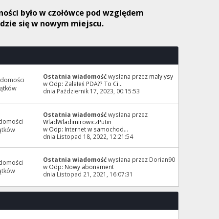
etności było w czołówce pod względem
jdzie się w nowym miejscu.
Ostatnia wiadomość
wysłana przez
malylysy
adomości
w
Odp: Zalałeś PDA?? To Ci...
ątków
dnia Październik 17, 2023, 00:15:53
Ostatnia wiadomość
wysłana przez
domości
WladWladimirowiczPutin
w
Odp: Internet w samochod...
ątków
dnia Listopad 18, 2022, 12:21:54
Ostatnia wiadomość
wysłana przez Dorian90
domości
w
Odp: Nowy abonament
ątków
dnia Listopad 21, 2021, 16:07:31