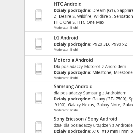
HTC Android
Działy podrzędne
:
Dream (G1)
,
Sapphir
Z
,
Desire S
,
Wildfire
,
Wildfire S
,
Sensatio
HTC One S
,
HTC One Max
Moderator:
linshi
LG Android
Działy podrzędne
:
P920 3D
,
P990 x2
Moderator:
linshi
Motorola Android
Dla posiadaczy Motoroli z Androidem
Działy podrzędne
:
Milestone
,
Milestone
Moderator:
linshi
Samsung Android
dla posiadaczy Samsung z Androidem
Działy podrzędne
:
Galaxy (GT-i7500)
,
Sp
i9100)
,
Galaxy Nexus
,
Galaxy Note
,
Galax
Moderator:
linshi
Sony Ericsson / Sony Android
dział dla posiadaczy urządzeń z Android
Działy podrzędne
:
X10
,
X10 mini i mini 