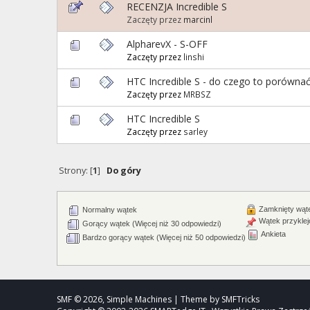
RECENZJA Incredible S
Zaczęty przez
marcinl
AlpharevX - S-OFF
Zaczęty przez
linshi
HTC Incredible S - do czego to porówna
Zaczęty przez
MRBSZ
HTC Incredible S
Zaczęty przez
sarley
Strony: [
1
]
Do góry
Zamknięty wąt
Normalny wątek
Wątek przyklej
Gorący wątek (Więcej niż 30 odpowiedzi)
Ankieta
Bardzo gorący wątek (Więcej niż 50 odpowiedzi)
SMF © 2026, Simple Machines | Theme by SMFTricks