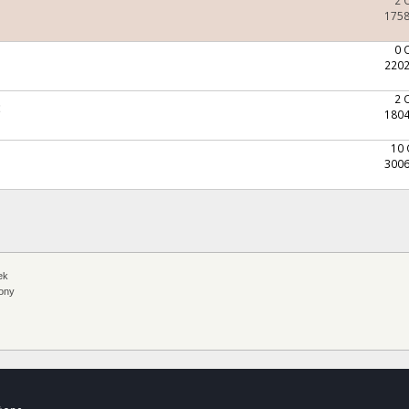
1758
0 
2202
2 
ć
1804
10
3006
ek
ony