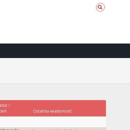
edzi
/
tleń
Ostatnia wiadomość
Odpowiedzi