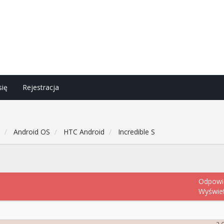
się
Rejestracja
h
Android OS
HTC Android
Incredible S
Odpowi
Wyświe
2 