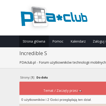
Strona główna
Pomoc
Kalendarz
Zaloguj 
Incredible S
PDAclub.pl - Forum użytkowników technologii mobilnyc
Strony: [
1
]
Do dołu
Temat
/
Zaczęty przez
0 użytkowników i 2 Gości przeglądają ten dział.