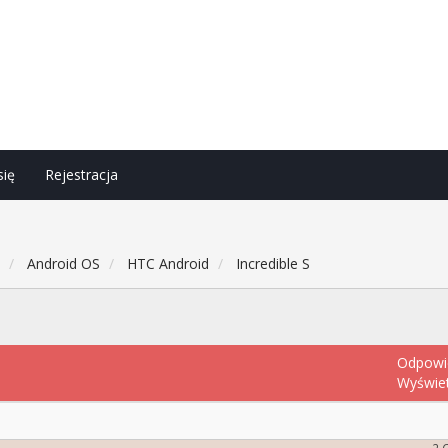
się
Rejestracja
h
Android OS
HTC Android
Incredible S
Odpowi
Wyświe
2 