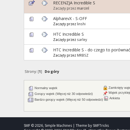
RECENZJA Incredible S
Zaczęty przez
marcinl
AlpharevX - S-OFF
Zaczęty przez
linshi
HTC Incredible S
Zaczęty przez
sarley
HTC Incredible S - do czego to porówna
Zaczęty przez
MRBSZ
Strony: [
1
]
Do góry
Zamknięty wąt
Normalny wątek
Wątek przyklej
Gorący wątek (Więcej niż 30 odpowiedzi)
Ankieta
Bardzo gorący wątek (Więcej niż 50 odpowiedzi)
SMF © 2026, Simple Machines | Theme by SMFTricks