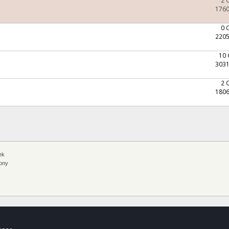
1760
0 
2205
10
3031
2 
ć
1806
ek
ony