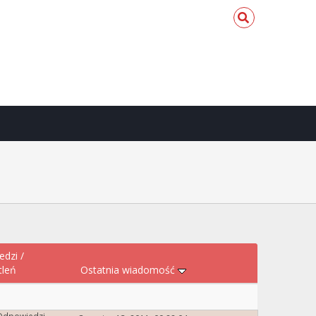
edzi
/
tleń
Ostatnia wiadomość
Odpowiedzi