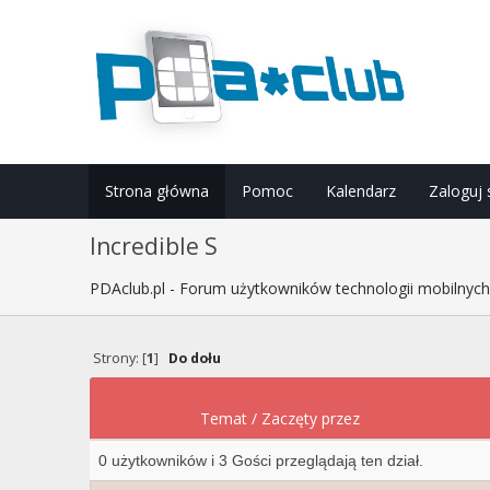
Strona główna
Pomoc
Kalendarz
Zaloguj 
Incredible S
PDAclub.pl - Forum użytkowników technologii mobilnyc
Strony: [
1
]
Do dołu
Temat
/
Zaczęty przez
0 użytkowników i 3 Gości przeglądają ten dział.