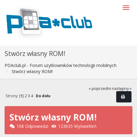
Stwórz własny ROM!
PDAclub.pl - Forum użytkowników technologii mobilnych
Stwórz własny ROM!
« poprzedni
następny »
Strony: [
1
]
2
3
4
Do dołu
Stwórz własny ROM!
108 Odpowiedzi
123635 Wyświetleń