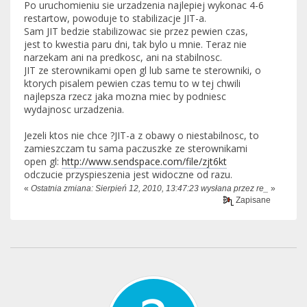
Po uruchomieniu sie urzadzenia najlepiej wykonac 4-6
restartow, powoduje to stabilizacje JIT-a.
Sam JIT bedzie stabilizowac sie przez pewien czas,
jest to kwestia paru dni, tak bylo u mnie. Teraz nie
narzekam ani na predkosc, ani na stabilnosc.
JIT ze sterownikami open gl lub same te sterowniki, o
ktorych pisalem pewien czas temu to w tej chwili
najlepsza rzecz jaka mozna miec by podniesc
wydajnosc urzadzenia.
Jezeli ktos nie chce ?JIT-a z obawy o niestabilnosc, to
zamieszczam tu sama paczuszke ze sterownikami
open gl:
http://www.sendspace.com/file/zjt6kt
odczucie przyspieszenia jest widoczne od razu.
«
Ostatnia zmiana: Sierpień 12, 2010, 13:47:23 wysłana przez re_
»
Zapisane