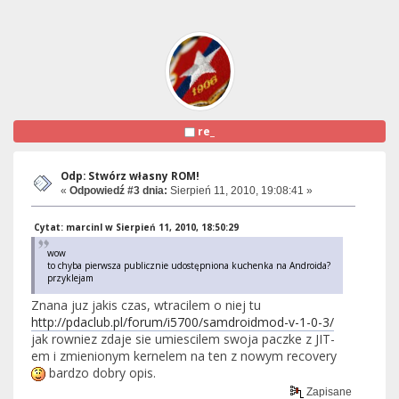
re_
Odp: Stwórz własny ROM!
«
Odpowiedź #3 dnia:
Sierpień 11, 2010, 19:08:41 »
Cytat: marcinl w Sierpień 11, 2010, 18:50:29
wow
to chyba pierwsza publicznie udostępniona kuchenka na Androida?
przyklejam
Znana juz jakis czas, wtracilem o niej tu
http://pdaclub.pl/forum/i5700/samdroidmod-v-1-0-3/
jak rowniez zdaje sie umiescilem swoja paczke z JIT-
em i zmienionym kernelem na ten z nowym recovery
bardzo dobry opis.
Zapisane