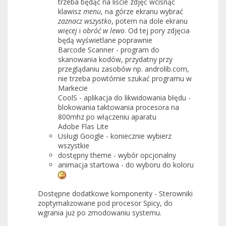
trzeba będąc na liście zdjęć wcisnąć
klawisz
menu
, na górze ekranu wybrać
zaznacz wszystko
, potem na dole ekranu
więcej
i
obróć w lewo
. Od tej pory zdjęcia
będą wyświetlane poprawnie
Barcode Scanner - program do
skanowania kodów, przydatny przy
przeglądaniu zasobów np. androlib.com,
nie trzeba powtórnie szukać programu w
Markecie
CoolS - aplikacja do likwidowania błędu -
blokowania taktowania procesora na
800mhz po włączeniu aparatu
Adobe Flas Lite
Usługi Google - koniecznie wybierz
wszystkie
dostępny theme - wybór opcjonalny
animacja startowa - do wyboru do koloru
Dostępne dodatkowe komponenty - Sterowniki
zoptymalizowane pod procesor Spicy, do
wgrania już po zmodowaniu systemu.