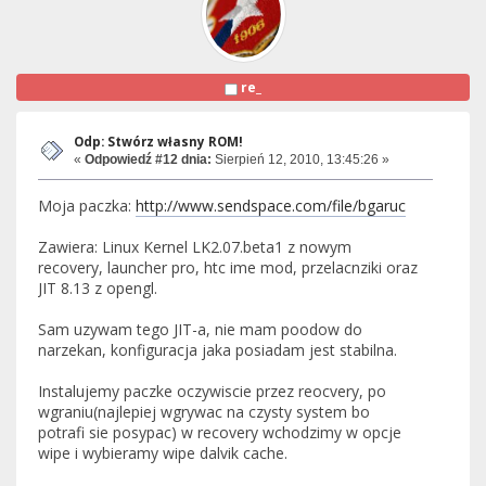
re_
Odp: Stwórz własny ROM!
«
Odpowiedź #12 dnia:
Sierpień 12, 2010, 13:45:26 »
Moja paczka:
http://www.sendspace.com/file/bgaruc
Zawiera: Linux Kernel LK2.07.beta1 z nowym
recovery, launcher pro, htc ime mod, przelacnziki oraz
JIT 8.13 z opengl.
Sam uzywam tego JIT-a, nie mam poodow do
narzekan, konfiguracja jaka posiadam jest stabilna.
Instalujemy paczke oczywiscie przez reocvery, po
wgraniu(najlepiej wgrywac na czysty system bo
potrafi sie posypac) w recovery wchodzimy w opcje
wipe i wybieramy wipe dalvik cache.