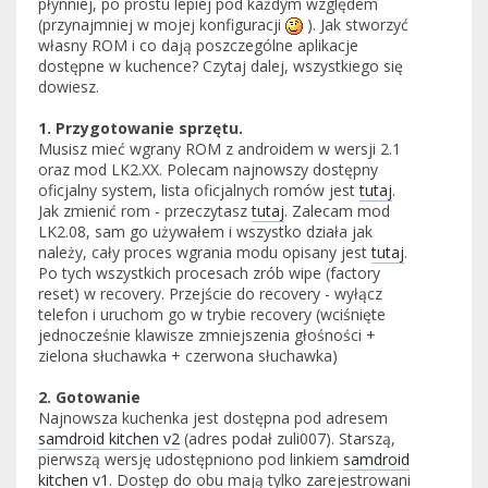
płynniej, po prostu lepiej pod każdym względem
(przynajmniej w mojej konfiguracji
). Jak stworzyć
własny ROM i co dają poszczególne aplikacje
dostępne w kuchence? Czytaj dalej, wszystkiego się
dowiesz.
1. Przygotowanie sprzętu.
Musisz mieć wgrany ROM z androidem w wersji 2.1
oraz mod LK2.XX. Polecam najnowszy dostępny
oficjalny system, lista oficjalnych romów jest
tutaj
.
Jak zmienić rom - przeczytasz
tutaj
. Zalecam mod
LK2.08, sam go używałem i wszystko działa jak
należy, cały proces wgrania modu opisany jest
tutaj
.
Po tych wszystkich procesach zrób wipe (factory
reset) w recovery. Przejście do recovery - wyłącz
telefon i uruchom go w trybie recovery (wciśnięte
jednocześnie klawisze zmniejszenia głośności +
zielona słuchawka + czerwona słuchawka)
2. Gotowanie
Najnowsza kuchenka jest dostępna pod adresem
samdroid kitchen v2
(adres podał zuli007). Starszą,
pierwszą wersję udostępniono pod linkiem
samdroid
kitchen v1
. Dostęp do obu mają tylko zarejestrowani