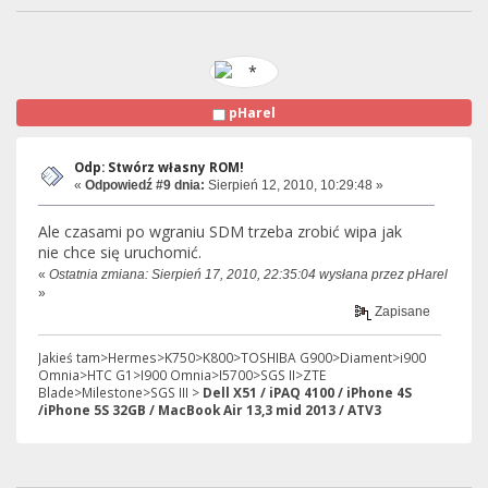
pHarel
Odp: Stwórz własny ROM!
«
Odpowiedź #9 dnia:
Sierpień 12, 2010, 10:29:48 »
Ale czasami po wgraniu SDM trzeba zrobić wipa jak
nie chce się uruchomić.
«
Ostatnia zmiana: Sierpień 17, 2010, 22:35:04 wysłana przez pHarel
»
Zapisane
Jakieś tam>Hermes>K750>K800>TOSHIBA G900>Diament>i900
Omnia>HTC G1>I900 Omnia>I5700>SGS II>ZTE
Blade>Milestone>SGS III >
Dell X51 / iPAQ 4100 / iPhone 4S
/iPhone 5S 32GB / MacBook Air 13,3 mid 2013 / ATV3