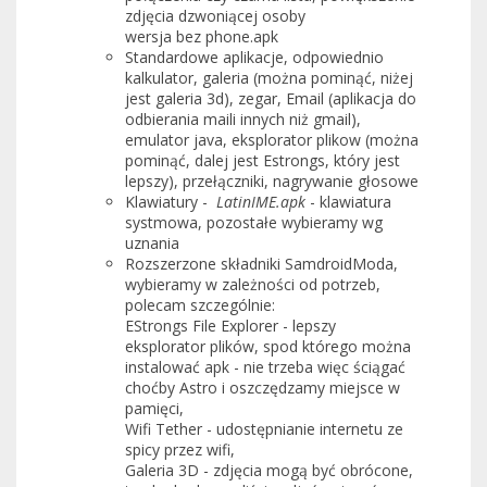
zdjęcia dzwoniącej osoby
wersja bez phone.apk
Standardowe aplikacje, odpowiednio
kalkulator, galeria (można pominąć, niżej
jest galeria 3d), zegar, Email (aplikacja do
odbierania maili innych niż gmail),
emulator java, eksplorator plikow (można
pominąć, dalej jest Estrongs, który jest
lepszy), przełączniki, nagrywanie głosowe
Klawiatury -
LatinIME.apk
- klawiatura
systmowa, pozostałe wybieramy wg
uznania
Rozszerzone składniki SamdroidModa,
wybieramy w zależności od potrzeb,
polecam szczególnie:
EStrongs File Explorer - lepszy
eksplorator plików, spod którego można
instalować apk - nie trzeba więc ściągać
choćby Astro i oszczędzamy miejsce w
pamięci,
Wifi Tether - udostępnianie internetu ze
spicy przez wifi,
Galeria 3D - zdjęcia mogą być obrócone,