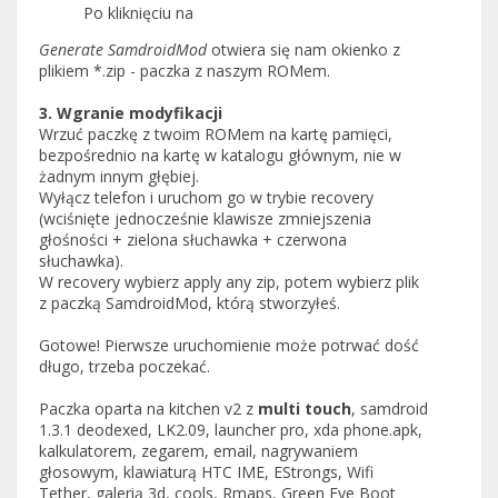
Po kliknięciu na
Generate SamdroidMod
otwiera się nam okienko z
plikiem *.zip - paczka z naszym ROMem.
3. Wgranie modyfikacji
Wrzuć paczkę z twoim ROMem na kartę pamięci,
bezpośrednio na kartę w katalogu głównym, nie w
żadnym innym głębiej.
Wyłącz telefon i uruchom go w trybie recovery
(wciśnięte jednocześnie klawisze zmniejszenia
głośności + zielona słuchawka + czerwona
słuchawka).
W recovery wybierz apply any zip, potem wybierz plik
z paczką SamdroidMod, którą stworzyłeś.
Gotowe! Pierwsze uruchomienie może potrwać dość
długo, trzeba poczekać.
Paczka oparta na kitchen v2 z
multi touch
, samdroid
1.3.1 deodexed, LK2.09, launcher pro, xda phone.apk,
kalkulatorem, zegarem, email, nagrywaniem
głosowym, klawiaturą HTC IME, EStrongs, Wifi
Tether, galerią 3d, cools, Rmaps, Green Eye Boot