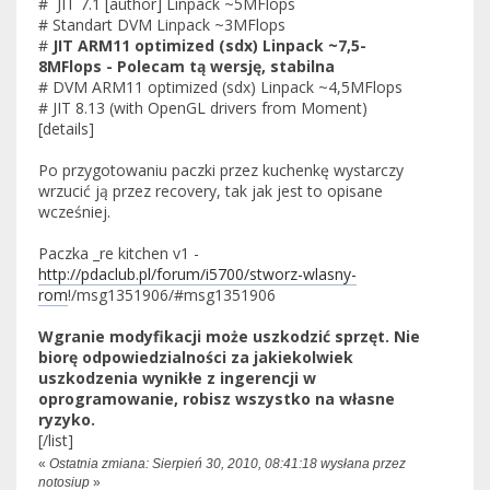
# JIT 7.1 [author] Linpack ~5MFlops
# Standart DVM Linpack ~3MFlops
#
JIT ARM11 optimized (sdx) Linpack ~7,5-
8MFlops - Polecam tą wersję, stabilna
# DVM ARM11 optimized (sdx) Linpack ~4,5MFlops
# JIT 8.13 (with OpenGL drivers from Moment)
[details]
Po przygotowaniu paczki przez kuchenkę wystarczy
wrzucić ją przez recovery, tak jak jest to opisane
wcześniej.
Paczka _re kitchen v1 -
http://pdaclub.pl/forum/i5700/stworz-wlasny-
rom
!/msg1351906/#msg1351906
Wgranie modyfikacji może uszkodzić sprzęt. Nie
biorę odpowiedzialności za jakiekolwiek
uszkodzenia wynikłe z ingerencji w
oprogramowanie, robisz wszystko na własne
ryzyko.
[/list]
«
Ostatnia zmiana: Sierpień 30, 2010, 08:41:18 wysłana przez
notosiup
»