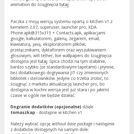
animation do ściągnięcia
tutaj
Paczka z moją wersją systemu opartą o kitchen v1 z
kernelem 2.07, superuser, launcher pro, XDA
Phone.apk@315x315 + Contacts.apk, aplikacjami
google, kalkulatorem, galerią, zegarem, email,
klawiaturą, javą, eksploratorem plików,
przełącznikami, dyktafonem oraz wyszukiwaniem
głosowym, wifi tether, live wallpapers do ściągnięcia
dostępna jest
tutaj
. Spica chodzi na tym stabilnie,
bardzo szybko (ze standardowymi tapetami) i płynnie,
bez dodatkowego dogrywania JIT czy zmienionych
bibliotek i sterowników. Jedyne co trzeba zrobić, to
ściągnąć z marketu aktualizację launcher pro, bo
dostępna w kuchni wersja jest już stara i po jakimś
czasie w ogóle nie będzie działać.
Dogranie dodatków (opcjonalne)
dzięki
tomaszkap
- dostępne w kitchen v1
Należy wybrać opcję
without base package
i następnie
z dodatków dostępnych na samym dole: