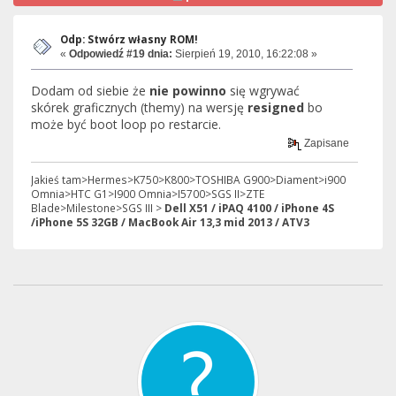
Odp: Stwórz własny ROM!
«
Odpowiedź #19 dnia:
Sierpień 19, 2010, 16:22:08 »
Dodam od siebie że
nie powinno
się wgrywać
skórek graficznych (themy) na wersję
resigned
bo
może być boot loop po restarcie.
Zapisane
Jakieś tam>Hermes>K750>K800>TOSHIBA G900>Diament>i900
Omnia>HTC G1>I900 Omnia>I5700>SGS II>ZTE
Blade>Milestone>SGS III >
Dell X51 / iPAQ 4100 / iPhone 4S
/iPhone 5S 32GB / MacBook Air 13,3 mid 2013 / ATV3