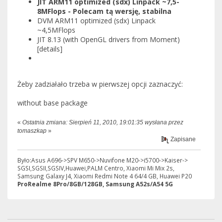
JIT ARM11 optimized (sdx) Linpack ~7,5-
8MFlops - Polecam tą wersję, stabilna
DVM ARM11 optimized (sdx) Linpack
~4,5MFlops
JIT 8.13 (with OpenGL drivers from Moment)
[details]
Żeby zadziałało trzeba w pierwszej opcji zaznaczyć:
without base package
«
Ostatnia zmiana: Sierpień 11, 2010, 19:01:35 wysłana przez
tomaszkap
»
Zapisane
Było:Asus A696->SPV M650->Nuvifone M20->i5700->Kaiser->
SGSI,SGSII,SGSIV,Huawei,PALM Centro, Xiaomi Mi Mix 2s,
Samsung Galaxy J4, Xiaomi Redmi Note 4 64/4 GB, Huawei P20
ProRealme 8Pro/8GB/128GB, Samsung A52s/A54 5G