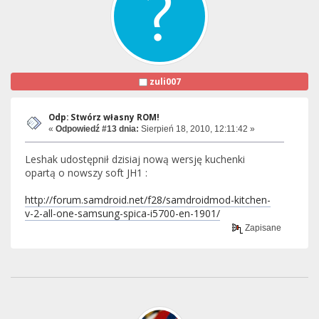
zuli007
Odp: Stwórz własny ROM!
«
Odpowiedź #13 dnia:
Sierpień 18, 2010, 12:11:42 »
Leshak udostępnił dzisiaj nową wersję kuchenki
opartą o nowszy soft JH1 :
http://forum.samdroid.net/f28/samdroidmod-kitchen-
v-2-all-one-samsung-spica-i5700-en-1901/
Zapisane