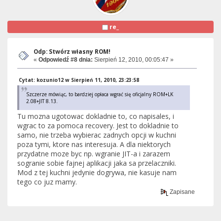
re_
Odp: Stwórz własny ROM!
«
Odpowiedź #8 dnia:
Sierpień 12, 2010, 00:05:47 »
Cytat: kozunio12 w Sierpień 11, 2010, 23:23:58
Szczerze mówiąc, to bardziej opłaca wgrać się oficjalny ROM+LK
2.08+JIT 8.13.
Tu mozna ugotowac dokladnie to, co napisales, i
wgrac to za pomoca recovery. Jest to dokladnie to
samo, nie trzeba wybierac zadnych opcji w kuchni
poza tymi, ktore nas interesuja. A dla niektorych
przydatne moze byc np. wgranie JIT-a i zarazem
sogranie sobie fajnej aplikacji jaka sa przelaczniki.
Mod z tej kuchni jedynie dogrywa, nie kasuje nam
tego co juz mamy.
Zapisane