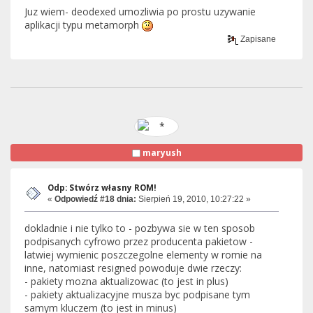
Juz wiem- deodexed umozliwia po prostu uzywanie
aplikacji typu metamorph
Zapisane
maryush
Odp: Stwórz własny ROM!
«
Odpowiedź #18 dnia:
Sierpień 19, 2010, 10:27:22 »
dokladnie i nie tylko to - pozbywa sie w ten sposob
podpisanych cyfrowo przez producenta pakietow -
latwiej wymienic poszczegolne elementy w romie na
inne, natomiast resigned powoduje dwie rzeczy:
- pakiety mozna aktualizowac (to jest in plus)
- pakiety aktualizacyjne musza byc podpisane tym
samym kluczem (to jest in minus)