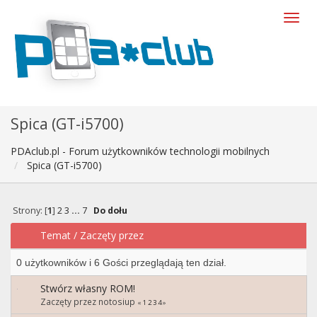
Spica (GT-i5700)
PDAclub.pl - Forum użytkowników technologii mobilnych
Spica (GT-i5700)
Strony: [
1
]
2
3
...
7
Do dołu
Temat
/
Zaczęty przez
0 użytkowników i 6 Gości przeglądają ten dział.
Stwórz własny ROM!
Zaczęty przez notosiup
«
1
2
3
4
»