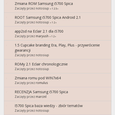
Zmiana ROM Samsung i5700 Spica
Zaczęty przez notosiup
«
1
2
3
»
ROOT Samsung i5700 Spica Android 2.1
Zaczęty przez notosiup
«
1
2
»
app2sd na Eclair 2.1 dla i5700
Zaczęty przez
maryush
«
1
2
»
1.5 Cupcake branding Era, Play, Plus - przywrócenie
gwarancji
Zaczęty przez notosiup
ROMy 2.1 Eclair chronologicznie
Zaczęty przez notosiup
Zmiana romu pod WIN7x64
Zaczęty przez
romulus
RECENZJA Samsung i5700 Spica
Zaczęty przez
marcinl
I5700 Spica baza wiedzy - zbiór tematów
Zaczęty przez notosiup