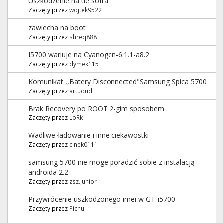
Uszkodzenie na tle softa
Zaczęty przez
wojtek9522
zawiecha na boot
Zaczęty przez
shreq888
I5700 wariuje na Cyanogen-6.1.1-a8.2
Zaczęty przez
dymek115
Komunikat ,,Batery Disconnected"Samsung Spica 5700
Zaczęty przez
artudud
Brak Recovery po ROOT 2-gim sposobem
Zaczęty przez
LoRk
Wadliwe ładowanie i inne ciekawostki
Zaczęty przez
cinek0111
samsung 5700 nie moge poradzić sobie z instalacją
androida 2.2
Zaczęty przez
zsz.junior
Przywrócenie uszkodzonego imei w GT-i5700
Zaczęty przez
Pichu