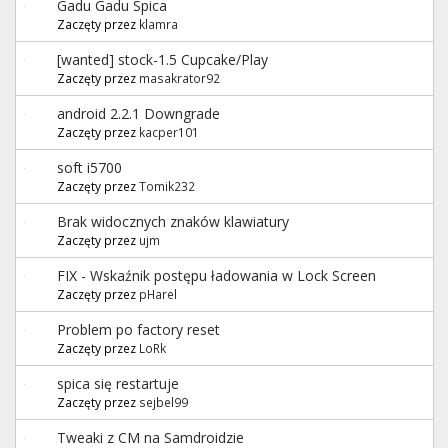
Gadu Gadu Spica
Zaczęty przez
klamra
[wanted] stock-1.5 Cupcake/Play
Zaczęty przez
masakrator92
android 2.2.1 Downgrade
Zaczęty przez
kacper101
soft i5700
Zaczęty przez
Tomik232
Brak widocznych znaków klawiatury
Zaczęty przez
ujm
FIX - Wskaźnik postępu ładowania w Lock Screen
Zaczęty przez
pHarel
Problem po factory reset
Zaczęty przez
LoRk
spica się restartuje
Zaczęty przez
sejbel99
Tweaki z CM na Samdroidzie