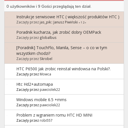
0 użytkowników i 9 Gości przeglądają ten dział.
Instrukcje serwisowe HTC ( większość produktów HTC )
Zaczęty przez
jas_pik:: Janusz Piwiński
«
1
2
»
Poradnik kucharza, jak zrobić dobry OEMPack
Zaczęty przez
globalbus
[Poradnik] TouchFlo, Manila, Sense – o co w tym
wszystkim chodzi?
Zaczęty przez
Skrobel
HTC P6500 Jak zrobic reinstal windowsa na Polski?.
Zaczęty przez
Mowca
Htc Hd2+automapa
Zaczęty przez
pawciolek22
Windows mobile 6.5 +mms
Zaczęty przez
pawciolek22
Problem z wgraniem romu HTC HD MINI
Zaczęty przez
robi557