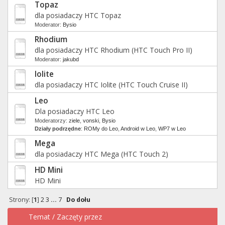
Topaz
dla posiadaczy HTC Topaz
Moderator:
Bysio
Rhodium
dla posiadaczy HTC Rhodium (HTC Touch Pro II)
Moderator:
jakubd
Iolite
dla posiadaczy HTC Iolite (HTC Touch Cruise II)
Leo
Dla posiadaczy HTC Leo
Moderatorzy:
ziele
,
vonski
,
Bysio
Działy podrzędne
:
ROMy do Leo
,
Android w Leo
,
WP7 w Leo
Mega
dla posiadaczy HTC Mega (HTC Touch 2)
HD Mini
HD Mini
Strony: [
1
]
2
3
...
7
Do dołu
Temat
/
Zaczęty przez