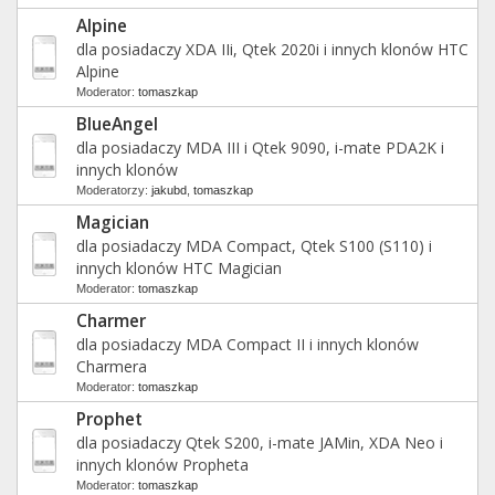
Alpine
dla posiadaczy XDA IIi, Qtek 2020i i innych klonów HTC
Alpine
Moderator:
tomaszkap
BlueAngel
dla posiadaczy MDA III i Qtek 9090, i-mate PDA2K i
innych klonów
Moderatorzy:
jakubd
,
tomaszkap
Magician
dla posiadaczy MDA Compact, Qtek S100 (S110) i
innych klonów HTC Magician
Moderator:
tomaszkap
Charmer
dla posiadaczy MDA Compact II i innych klonów
Charmera
Moderator:
tomaszkap
Prophet
dla posiadaczy Qtek S200, i-mate JAMin, XDA Neo i
innych klonów Propheta
Moderator:
tomaszkap