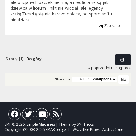
ale oficjanych paczek nie ma, a nieoficjalne są jak
dziewica w liceum - nikt nie widział, ale legendy
krążą.Zresztą się nie bardzo opłaca, bo sporo softu
nie działa.
Zapisane
Strony: [
1
]
Do góry
« poprzedni
następny »
Skocz do:
SMF © 2026, Simple Machines | Theme by SMFTricks
Copyright © 2003-2026 SMARTedge.IT., Wszystkie Prawa Zastrzeżone