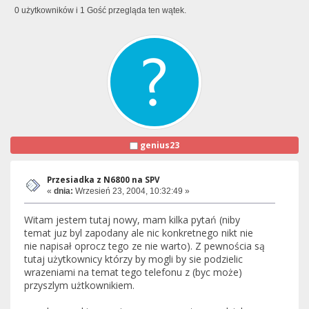
0 użytkowników i 1 Gość przegląda ten wątek.
genius23
Przesiadka z N6800 na SPV
«
dnia:
Wrzesień 23, 2004, 10:32:49 »
Witam jestem tutaj nowy, mam kilka pytań (niby
temat juz byl zapodany ale nic konkretnego nikt nie
nie napisał oprocz tego ze nie warto). Z pewnościa są
tutaj użytkownicy którzy by mogli by sie podzielic
wrazeniami na temat tego telefonu z (byc może)
przyszlym użtkownikiem.