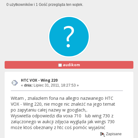
0 użytkowników i 1 Gość przegląda ten wątek.
audikom
HTC VOX - Wing 220
«
dnia:
Lipiec 31, 2011, 18:27:53 »
Witam , znalazłem fona na allegro nazwanego HTC
VOX - Wing 220, nie moge nic znależć na jego temat
po zapytaniu całej nazwy w googlach,.
Wyswietla odpowiedzi dla voxa 710 lub wing 730 z
załączonego w aukcji zdjęcia wygląda jak wings 730
może ktoś obeznany z htc coś pomóc wyjaśnić
Zapisane