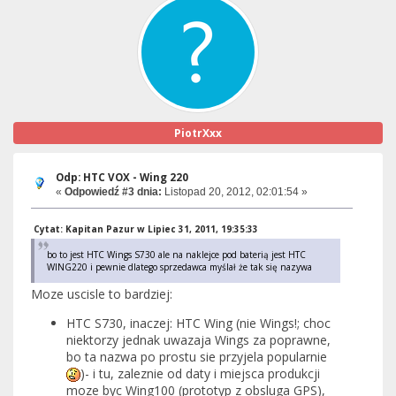
PiotrXxx
Odp: HTC VOX - Wing 220
«
Odpowiedź #3 dnia:
Listopad 20, 2012, 02:01:54 »
Cytat: Kapitan Pazur w Lipiec 31, 2011, 19:35:33
bo to jest HTC Wings S730 ale na naklejce pod baterią jest HTC
WING220 i pewnie dlatego sprzedawca myślał że tak się nazywa
Moze uscisle to bardziej:
HTC S730, inaczej: HTC Wing (nie Wings!; choc
niektorzy jednak uwazaja Wings za poprawne,
bo ta nazwa po prostu sie przyjela popularnie
)- i tu, zaleznie od daty i miejsca produkcji
moze byc Wing100 (prototyp z obsluga GPS),