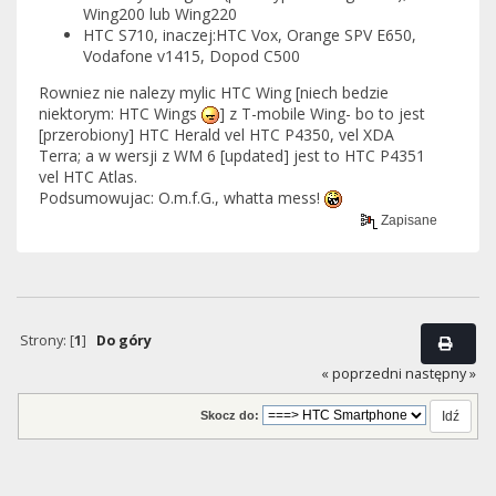
Wing200 lub Wing220
HTC S710, inaczej:HTC Vox, Orange SPV E650,
Vodafone v1415, Dopod C500
Rowniez nie nalezy mylic HTC Wing [niech bedzie
niektorym: HTC Wings
] z T-mobile Wing- bo to jest
[przerobiony] HTC Herald vel HTC P4350, vel XDA
Terra; a w wersji z WM 6 [updated] jest to HTC P4351
vel HTC Atlas.
Podsumowujac: O.m.f.G., whatta mess!
Zapisane
Strony: [
1
]
Do góry
« poprzedni
następny »
Skocz do: