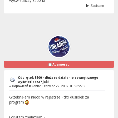
wyswietlaczy 8500-ki.
Zapisane
Adamerso
Odp: qtek 8500 - dłuższe działanie zewnętrznego
wyświetlacza? jak?
«
Odpowiedź #3 dnia:
Czerwiec 27, 2007, 01:23:27 »
Grzebnąłem nieco w rejestrze - thx dusiolek za
program
i cośtam znalazłem -