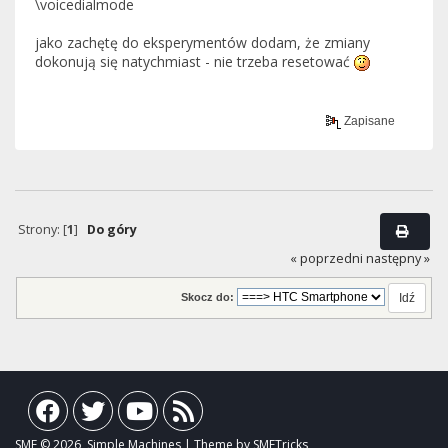
\voicedialmode
jako zachętę do eksperymentów dodam, że zmiany
dokonują się natychmiast - nie trzeba resetować
Zapisane
Strony: [
1
]
Do góry
« poprzedni
następny »
Skocz do:
SMF © 2026, Simple Machines | Theme by SMFTricks