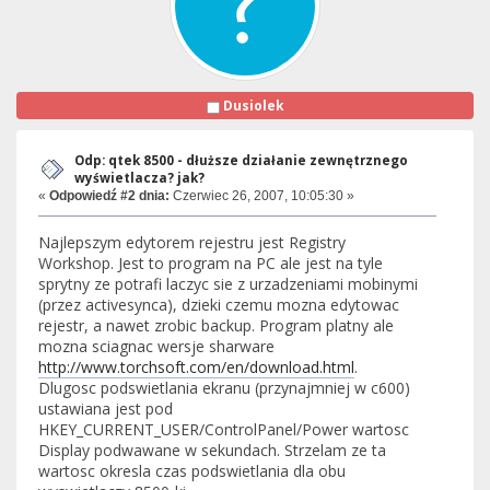
Dusiolek
Odp: qtek 8500 - dłuższe działanie zewnętrznego
wyświetlacza? jak?
«
Odpowiedź #2 dnia:
Czerwiec 26, 2007, 10:05:30 »
Najlepszym edytorem rejestru jest Registry
Workshop. Jest to program na PC ale jest na tyle
sprytny ze potrafi laczyc sie z urzadzeniami mobinymi
(przez activesynca), dzieki czemu mozna edytowac
rejestr, a nawet zrobic backup. Program platny ale
mozna sciagnac wersje sharware
http://www.torchsoft.com/en/download.html
.
Dlugosc podswietlania ekranu (przynajmniej w c600)
ustawiana jest pod
HKEY_CURRENT_USER/ControlPanel/Power wartosc
Display podwawane w sekundach. Strzelam ze ta
wartosc okresla czas podswietlania dla obu