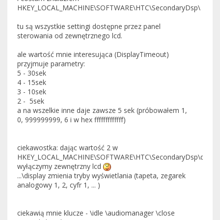
HKEY_LOCAL_MACHINE\SOFTWARE\HTC\SecondaryDsp\
tu są wszystkie settingi dostępne przez panel
sterowania od zewnętrznego lcd.
ale wartość mnie interesująca (DisplayTimeout)
przyjmuje parametry:
5 - 30sek
4 - 15sek
3 - 10sek
2 - 5sek
a na wszelkie inne daje zawsze 5 sek (próbowałem 1,
0, 999999999, 6 i w hex fffffffffffff)
ciekawostka: dając wartość 2 w
HKEY_LOCAL_MACHINE\SOFTWARE\HTC\SecondaryDsp\display
wyłączymy zewnętrzny lcd
...\display zmienia tryby wyświetlania (tapeta, zegarek
analogowy 1, 2, cyfr 1, ... )
ciekawią mnie klucze - \idle \audiomanager \close