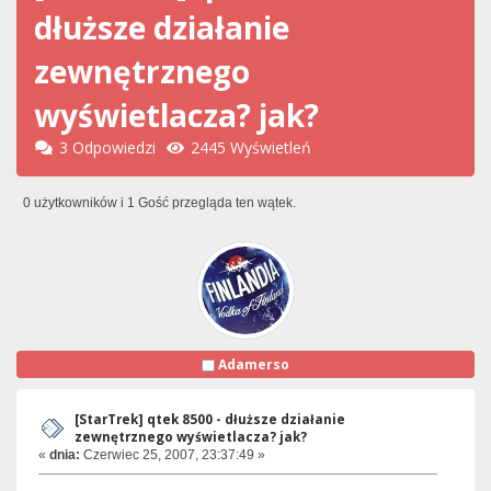
dłuższe działanie
zewnętrznego
wyświetlacza? jak?
3 Odpowiedzi
2445 Wyświetleń
0 użytkowników i 1 Gość przegląda ten wątek.
Adamerso
[StarTrek] qtek 8500 - dłuższe działanie
zewnętrznego wyświetlacza? jak?
«
dnia:
Czerwiec 25, 2007, 23:37:49 »