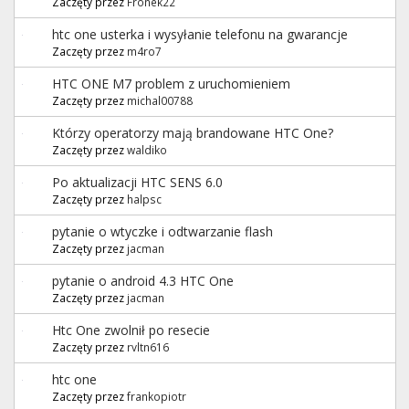
Zaczęty przez
Fronek22
htc one usterka i wysyłanie telefonu na gwarancje
Zaczęty przez
m4ro7
HTC ONE M7 problem z uruchomieniem
Zaczęty przez
michal00788
Którzy operatorzy mają brandowane HTC One?
Zaczęty przez
waldiko
Po aktualizacji HTC SENS 6.0
Zaczęty przez
halpsc
pytanie o wtyczke i odtwarzanie flash
Zaczęty przez
jacman
pytanie o android 4.3 HTC One
Zaczęty przez
jacman
Htc One zwolnił po resecie
Zaczęty przez
rvltn616
htc one
Zaczęty przez
frankopiotr