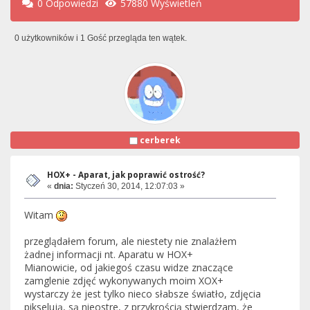
0 Odpowiedzi
57880 Wyświetleń
0 użytkowników i 1 Gość przegląda ten wątek.
cerberek
HOX+ - Aparat, jak poprawić ostrość?
«
dnia:
Styczeń 30, 2014, 12:07:03 »
Witam
przeglądałem forum, ale niestety nie znalażłem
żadnej informacji nt. Aparatu w HOX+
Mianowicie, od jakiegoś czasu widze znaczące
zamglenie zdjęć wykonywanych moim XOX+
wystarczy że jest tylko nieco słabsze światło, zdjęcia
pikselują, są nieostre, z przykrością stwierdzam, że