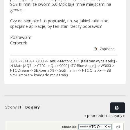
SGS III mini ze swoim 5,0 Mpx bije mnie miejscami na
głowę...
Czy da sięnjakoś to poprawić, np. są jakieś łatki albo
specjalne aplikacje, by ten stan rzeczy poprawić?
Pozrawiam
Cerberek
Zapisane
3310 ->3410 -> k310i -> n80 ->Motorola F1 [taki tam wynalazek;] -
>I-Mate JAQ3 -> C702 -> Qtek 9090 [HTC Blue Angel]- > W300i->
HTC Dream -> SE Xperia X8 -> SGS III mini -> HTC One X+ -> BB
9790 (może w końcu do mnie trafi;)
Strony: [
1
]
Do góry
« poprzedni
następny »
Skocz do: