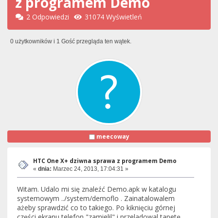
z programem Demo
2 Odpowiedzi
31074 Wyświetleń
0 użytkowników i 1 Gość przegląda ten wątek.
meecoway
HTC One X+ dziwna sprawa z programem Demo
«
dnia:
Marzec 24, 2013, 17:04:31 »
Witam. Udalo mi się znaleźć Demo.apk w katalogu
systemowym ../system/demoflo . Zainatalowalem
ażeby sprawdzić co to takiego. Po kiknięciu górnej
części ekranu telefon "zamielil" i przeladowal tapetę,