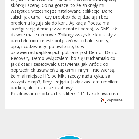
skórkę i scenę. Co najgorsze, to że zniknęly mi
wszystkie wcześniej zainstalowane aplikacje. Dane
takich jak Gmail, czy Dropbox dalej dzialają i bez
problemu logują się do kont. Apikacja Poczta ma
konfigurację demo (dziwne maile i adres), w SMS też
dziwne maile demowe. Zniknęy wszystkie kontakty z
pam telefonu, rejestr polączeń wsiorbalo, sms-y,
apki, i codziwnego pojawilo się, to w
ustawieniach/aplikacjach-pobrane jest Demo i Demo
Recovery. Demo wylączylem, bo się uruchamialo co
jakiś czas i zesetowalo ustawienia. Jak wrócić do
poprzednich ustawień z apkami i innymi. Nie wierzę,
że mial miejsce HR, bo kilka rzeczy nadal cyka, są
wszystkie mp3, fimy i zdjęcia. Jakiś czas temu robilem
backup, ale to za dużo zabawy.
Pozdrawiam i sorki za brak literki " ł". Taka klawiatura.
Zapisane