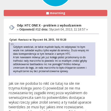
mourning
Odp: HTC ONE X - problem z wybudzaniem
«
Odpowiedź #12 dnia:
Styczeń 04, 2013, 11:18:57 »
Cytat: flaviusz w Styczeń 04, 2013, 10:10:20
Gdybym wiedział, że takie mądrale będą mi odpisywać to bym
wcale nie zakładał wątku tylko wysłał do serwisu. Dużo więcej mi
dała korespondencja w tym temacie z samym HTC.
A tak nawiasem mówiąc jak już kolego jesteś przekonany co do
trafności rady marzinho to powiedz mi co miałbym zrobić gdyby
odblokowanie bootloadera nic nie pomogło? Krótko mówiąc
zmierzam do tego, że rada marzinho to było chlapanie ozorem i
wymądrzanie się bez przeanalizowania sprawy.
Jak sie nie podoba to nikt cie tutaj na sile nie
trzyma.Kolega jasno Ci powiedzial ze nie ma
rozwiazania tej zagadki innej poza wyslalniem do
serwisu(zreszta sam to potwierdziles dostajaca
wykaz rzeczy jakie zrobil serwis) a ty nadal uparacie
twierdziles ze musi byc jakies inne rozwiazanie.