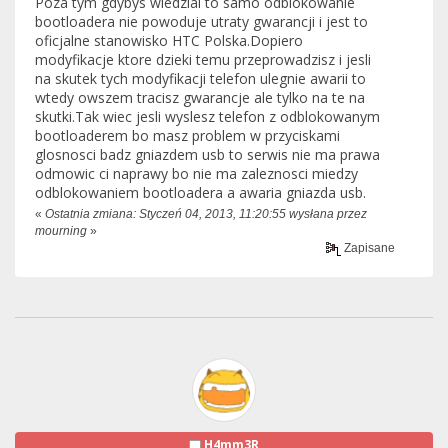
Poza tym gdybys wiedzial to samo odblokowanie
bootloadera nie powoduje utraty gwarancji i jest to
oficjalne stanowisko HTC Polska.Dopiero
modyfikacje ktore dzieki temu przeprowadzisz i jesli
na skutek tych modyfikacji telefon ulegnie awarii to
wtedy owszem tracisz gwarancje ale tylko na te na
skutki.Tak wiec jesli wyslesz telefon z odblokowanym
bootloaderem bo masz problem w przyciskami
glosnosci badz gniazdem usb to serwis nie ma prawa
odmowic ci naprawy bo nie ma zaleznosci miedzy
odblokowaniem bootloadera a awaria gniazda usb.
«
Ostatnia zmiana: Styczeń 04, 2013, 11:20:55 wysłana przez
mourning
»
Zapisane
H4mm3R