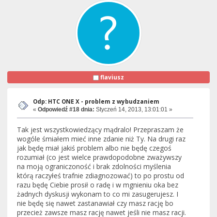
flaviusz
Odp: HTC ONE X - problem z wybudzaniem
«
Odpowiedź #18 dnia:
Styczeń 14, 2013, 13:01:01 »
Tak jest wszystkowiedzący mądralo! Przepraszam że
wogóle śmiałem mieć inne zdanie niż Ty. Na drugi raz
jak będę miał jakiś problem albo nie będę czegoś
rozumiał (co jest wielce prawdopodobne zważywszy
na moją ograniczoność i brak zdolności myślenia
którą raczyłeś trafnie zdiagnozować) to po prostu od
razu będę Ciebie prosił o radę i w mgnieniu oka bez
żadnych dyskusji wykonam to co mi zasugerujesz. I
nie będę się nawet zastanawiał czy masz rację bo
przecież zawsze masz rację nawet jeśli nie masz racji.