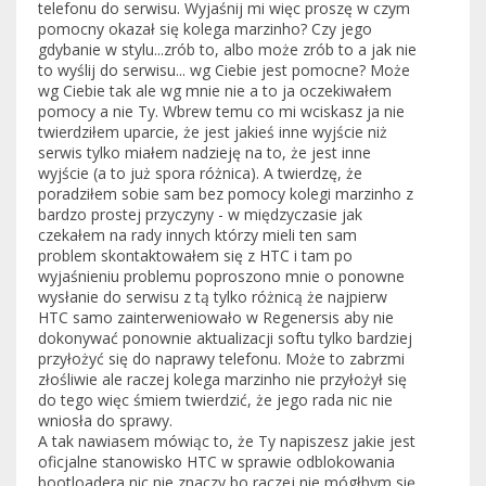
telefonu do serwisu. Wyjaśnij mi więc proszę w czym
pomocny okazał się kolega marzinho? Czy jego
gdybanie w stylu...zrób to, albo może zrób to a jak nie
to wyślij do serwisu... wg Ciebie jest pomocne? Może
wg Ciebie tak ale wg mnie nie a to ja oczekiwałem
pomocy a nie Ty. Wbrew temu co mi wciskasz ja nie
twierdziłem uparcie, że jest jakieś inne wyjście niż
serwis tylko miałem nadzieję na to, że jest inne
wyjście (a to już spora różnica). A twierdzę, że
poradziłem sobie sam bez pomocy kolegi marzinho z
bardzo prostej przyczyny - w międzyczasie jak
czekałem na rady innych którzy mieli ten sam
problem skontaktowałem się z HTC i tam po
wyjaśnieniu problemu poproszono mnie o ponowne
wysłanie do serwisu z tą tylko różnicą że najpierw
HTC samo zainterweniowało w Regenersis aby nie
dokonywać ponownie aktualizacji softu tylko bardziej
przyłożyć się do naprawy telefonu. Może to zabrzmi
złośliwie ale raczej kolega marzinho nie przyłożył się
do tego więc śmiem twierdzić, że jego rada nic nie
wniosła do sprawy.
A tak nawiasem mówiąc to, że Ty napiszesz jakie jest
oficjalne stanowisko HTC w sprawie odblokowania
bootloadera nic nie znaczy bo raczej nie mógłbym się