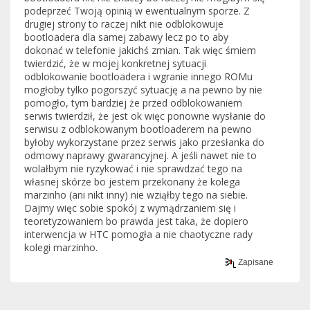
podeprzeć Twoją opinią w ewentualnym sporze. Z
drugiej strony to raczej nikt nie odblokowuje
bootloadera dla samej zabawy lecz po to aby
dokonać w telefonie jakichś zmian. Tak więc śmiem
twierdzić, że w mojej konkretnej sytuacji
odblokowanie bootloadera i wgranie innego ROMu
mogłoby tylko pogorszyć sytuację a na pewno by nie
pomogło, tym bardziej że przed odblokowaniem
serwis twierdził, że jest ok więc ponowne wysłanie do
serwisu z odblokowanym bootloaderem na pewno
byłoby wykorzystane przez serwis jako przesłanka do
odmowy naprawy gwarancyjnej. A jeśli nawet nie to
wolałbym nie ryzykować i nie sprawdzać tego na
własnej skórze bo jestem przekonany że kolega
marzinho (ani nikt inny) nie wziąłby tego na siebie.
Dajmy więc sobie spokój z wymądrzaniem się i
teoretyzowaniem bo prawda jest taka, że dopiero
interwencja w HTC pomogła a nie chaotyczne rady
kolegi marzinho.
Zapisane