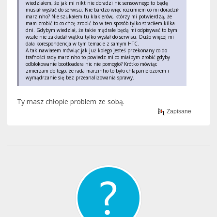
wiedziałem, że jak mi nikt nie doradzi nic sensownego to będę
musiał wysłać do serwisu. Nie bardzo więc rozumiem co mi doradził
marzinho? Nie szukałem tu klakierów, którzy mi potwierdzą, że
mam zrobić to co chcę zrobić bo w ten sposób tylko straciłem kilka
dni. Gdybym wiedział, że takie mądrale będą mi odpisywać to bym
wcale nie zakładał wątku tylko wysłał do serwisu. Dużo więcej mi
dała korespondencja w tym temacie z samym HTC.
A tak nawiasem mówiąc jak już kolego jesteś przekonany co do
trafności rady marzinho to powiedz mi co miałbym zrobić gdyby
odblokowanie bootloadera nic nie pomogło? Krótko mówiąc
zmierzam do tego, że rada marzinho to było chlapanie ozorem i
wymądrzanie się bez przeanalizowania sprawy.
Ty masz chłopie problem ze sobą.
Zapisane