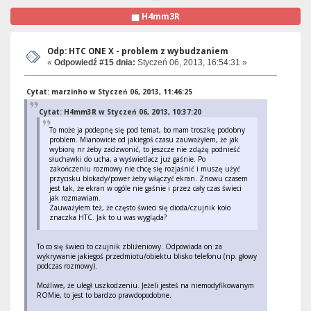
H4mm3R
Odp: HTC ONE X - problem z wybudzaniem
«
Odpowiedź #15 dnia:
Styczeń 06, 2013, 16:54:31 »
Cytat: marzinho w Styczeń 06, 2013, 11:46:25
Cytat: H4mm3R w Styczeń 06, 2013, 10:37:20
To może ja podepnę się pod temat, bo mam troszkę podobny
problem. Mianowicie od jakiegoś czasu zauważyłem, że jak
wybiorę nr żeby zadzwonić, to jeszcze nie zdążę podnieść
słuchawki do ucha, a wyświetlacz już gaśnie. Po
zakończeniu rozmowy nie chcę się rozjaśnić i muszę użyć
przycisku blokady/power żeby włączyć ekran. Znowu czasem
jest tak, że ekran w ogóle nie gaśnie i przez cały czas świeci
jak rozmawiam.
Zauważyłem też, że często świeci się dioda/czujnik koło
znaczka HTC. Jak to u was wygląda?
To co się świeci to czujnik zbliżeniowy. Odpowiada on za
wykrywanie jakiegoś przedmiotu/obiektu blisko telefonu (np. głowy
podczas rozmowy).
Możliwe, że uległ uszkodzeniu. Jeżeli jesteś na niemodyfikowanym
ROMie, to jest to bardzo prawdopodobne.