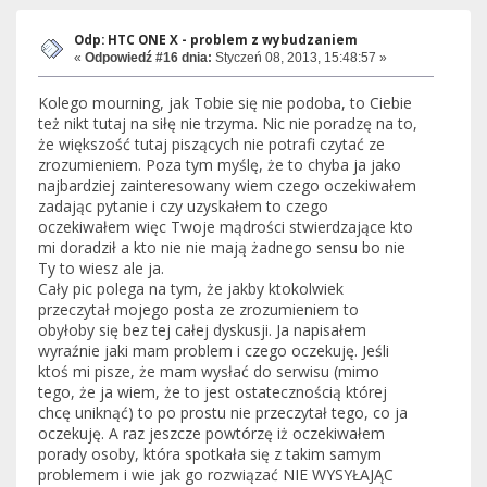
Odp: HTC ONE X - problem z wybudzaniem
«
Odpowiedź #16 dnia:
Styczeń 08, 2013, 15:48:57 »
Kolego mourning, jak Tobie się nie podoba, to Ciebie
też nikt tutaj na siłę nie trzyma. Nic nie poradzę na to,
że większość tutaj piszących nie potrafi czytać ze
zrozumieniem. Poza tym myślę, że to chyba ja jako
najbardziej zainteresowany wiem czego oczekiwałem
zadając pytanie i czy uzyskałem to czego
oczekiwałem więc Twoje mądrości stwierdzające kto
mi doradził a kto nie nie mają żadnego sensu bo nie
Ty to wiesz ale ja.
Cały pic polega na tym, że jakby ktokolwiek
przeczytał mojego posta ze zrozumieniem to
obyłoby się bez tej całej dyskusji. Ja napisałem
wyraźnie jaki mam problem i czego oczekuję. Jeśli
ktoś mi pisze, że mam wysłać do serwisu (mimo
tego, że ja wiem, że to jest ostatecznością której
chcę uniknąć) to po prostu nie przeczytał tego, co ja
oczekuję. A raz jeszcze powtórzę iż oczekiwałem
porady osoby, która spotkała się z takim samym
problemem i wie jak go rozwiązać NIE WYSYŁAJĄC