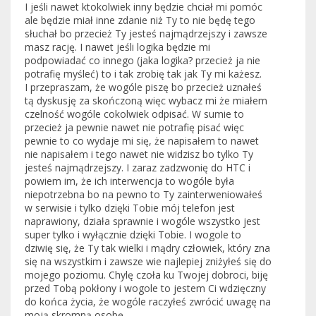
I jeśli nawet ktokolwiek inny będzie chciał mi pomóc
ale będzie miał inne zdanie niż Ty to nie będę tego
słuchał bo przecież Ty jesteś najmądrzejszy i zawsze
masz rację. I nawet jeśli logika będzie mi
podpowiadać co innego (jaka logika? przecież ja nie
potrafię myśleć) to i tak zrobię tak jak Ty mi każesz.
I przepraszam, że wogóle piszę bo przecież uznałeś
tą dyskusję za skończoną więc wybacz mi że miałem
czelność wogóle cokolwiek odpisać. W sumie to
przecież ja pewnie nawet nie potrafię pisać więc
pewnie to co wydaje mi się, że napisałem to nawet
nie napisałem i tego nawet nie widzisz bo tylko Ty
jesteś najmądrzejszy. I zaraz zadzwonię do HTC i
powiem im, że ich interwencja to wogóle była
niepotrzebna bo na pewno to Ty zainterweniowałeś
w serwisie i tylko dzięki Tobie mój telefon jest
naprawiony, działa sprawnie i wogóle wszystko jest
super tylko i wyłącznie dzięki Tobie. I wogole to
dziwię się, że Ty tak wielki i mądry człowiek, który zna
się na wszystkim i zawsze wie najlepiej zniżyłeś się do
mojego poziomu. Chylę czoła ku Twojej dobroci, biję
przed Tobą pokłony i wogole to jestem Ci wdzięczny
do końca życia, że wogóle raczyłeś zwrócić uwagę na
moją skromną osobę.