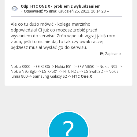
Odp: HTC ONE X - problem z wybudzaniem
«
Odpowiedź #5 dnia:
Grudzień 25, 2012, 20:14:28 »
Ale co tu dużo mówić - kolega marzinho
odpowiedział Ci już co możesz zrobić przed
wysłaniem do serwisu: Zrób wipe lub wgraj jakiś rom
z xda, jeśli to nic nie da, to tak czy owak raczej
będziesz musiał wysłać go do serwisu.
Zapisane
Nokia 3300 -> SE K530i -> Nokia E51 -> SPV M650 -> Nokia N95 ->
Nokia N95 8gb -> LG KP501 -> HTC HD2 -> LG Swift 3D -> Nokia
lumia 800 -> Samsung Galaxy S2 ->
HTC One X