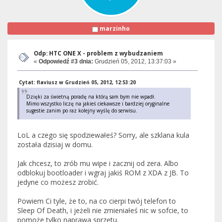
marzinho
Odp: HTC ONE X - problem z wybudzaniem
«
Odpowiedź #3 dnia:
Grudzień 05, 2012, 13:37:03 »
Cytat: flaviusz w Grudzień 05, 2012, 12:53:20
Dzięki za świetną poradę na którą sam bym nie wpadł.
Mimo wszystko liczę na jakieś ciekawsze i bardziej oryginalne
sugestie zanim po raz kolejny wyślę do serwisu.
LoL a czego się spodziewałeś? Sorry, ale szklana kula
została dzisiaj w domu.
Jak chcesz, to zrób mu wipe i zacznij od zera. Albo
odblokuj bootloader i wgraj jakiś ROM z XDA z JB. To
jedyne co możesz zrobić.
Powiem Ci tyle, że to, na co cierpi twój telefon to
Sleep Of Death, i jeżeli nie zmieniałeś nic w sofcie, to
pomoże tylko naprawa sprzętu.