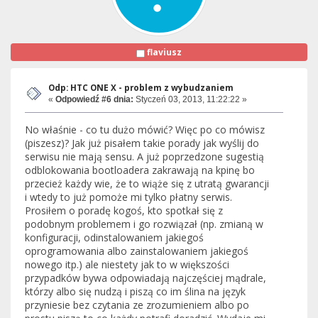
flaviusz
Odp: HTC ONE X - problem z wybudzaniem
«
Odpowiedź #6 dnia:
Styczeń 03, 2013, 11:22:22 »
No właśnie - co tu dużo mówić? Więc po co mówisz
(piszesz)? Jak już pisałem takie porady jak wyślij do
serwisu nie mają sensu. A już poprzedzone sugestią
odblokowania bootloadera zakrawają na kpinę bo
przecież każdy wie, że to wiąże się z utratą gwarancji
i wtedy to już pomoże mi tylko płatny serwis.
Prosiłem o poradę kogoś, kto spotkał się z
podobnym problemem i go rozwiązał (np. zmianą w
konfiguracji, odinstalowaniem jakiegoś
oprogramowania albo zainstalowaniem jakiegoś
nowego itp.) ale niestety jak to w większości
przypadków bywa odpowiadają najczęściej mądrale,
którzy albo się nudzą i piszą co im ślina na język
przyniesie bez czytania ze zrozumieniem albo po