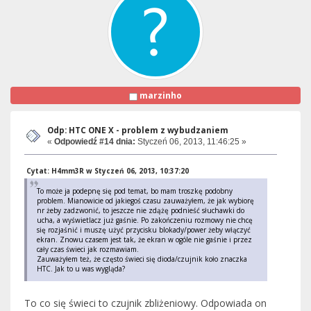
marzinho
Odp: HTC ONE X - problem z wybudzaniem
«
Odpowiedź #14 dnia:
Styczeń 06, 2013, 11:46:25 »
Cytat: H4mm3R w Styczeń 06, 2013, 10:37:20
To może ja podepnę się pod temat, bo mam troszkę podobny
problem. Mianowicie od jakiegoś czasu zauważyłem, że jak wybiorę
nr żeby zadzwonić, to jeszcze nie zdążę podnieść słuchawki do
ucha, a wyświetlacz już gaśnie. Po zakończeniu rozmowy nie chcę
się rozjaśnić i muszę użyć przycisku blokady/power żeby włączyć
ekran. Znowu czasem jest tak, że ekran w ogóle nie gaśnie i przez
cały czas świeci jak rozmawiam.
Zauważyłem też, że często świeci się dioda/czujnik koło znaczka
HTC. Jak to u was wygląda?
To co się świeci to czujnik zbliżeniowy. Odpowiada on