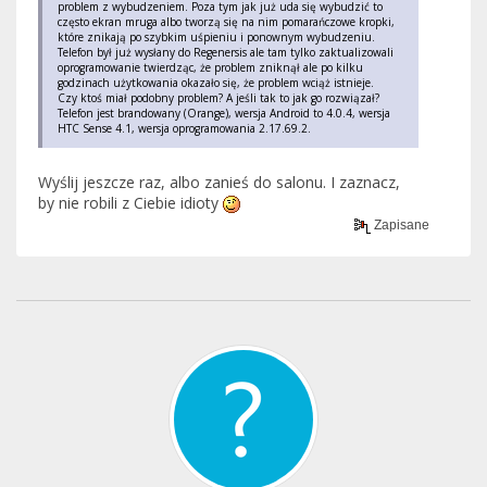
problem z wybudzeniem. Poza tym jak już uda się wybudzić to
często ekran mruga albo tworzą się na nim pomarańczowe kropki,
które znikają po szybkim uśpieniu i ponownym wybudzeniu.
Telefon był już wysłany do Regenersis ale tam tylko zaktualizowali
oprogramowanie twierdząc, że problem zniknął ale po kilku
godzinach użytkowania okazało się, że problem wciąż istnieje.
Czy ktoś miał podobny problem? A jeśli tak to jak go rozwiązał?
Telefon jest brandowany (Orange), wersja Android to 4.0.4, wersja
HTC Sense 4.1, wersja oprogramowania 2.17.69.2.
Wyślij jeszcze raz, albo zanieś do salonu. I zaznacz,
by nie robili z Ciebie idioty
Zapisane