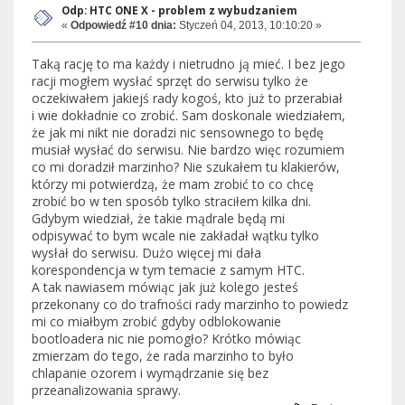
Odp: HTC ONE X - problem z wybudzaniem
«
Odpowiedź #10 dnia:
Styczeń 04, 2013, 10:10:20 »
Taką rację to ma każdy i nietrudno ją mieć. I bez jego
racji mogłem wysłać sprzęt do serwisu tylko że
oczekiwałem jakiejś rady kogoś, kto już to przerabiał
i wie dokładnie co zrobić. Sam doskonale wiedziałem,
że jak mi nikt nie doradzi nic sensownego to będę
musiał wysłać do serwisu. Nie bardzo więc rozumiem
co mi doradził marzinho? Nie szukałem tu klakierów,
którzy mi potwierdzą, że mam zrobić to co chcę
zrobić bo w ten sposób tylko straciłem kilka dni.
Gdybym wiedział, że takie mądrale będą mi
odpisywać to bym wcale nie zakładał wątku tylko
wysłał do serwisu. Dużo więcej mi dała
korespondencja w tym temacie z samym HTC.
A tak nawiasem mówiąc jak już kolego jesteś
przekonany co do trafności rady marzinho to powiedz
mi co miałbym zrobić gdyby odblokowanie
bootloadera nic nie pomogło? Krótko mówiąc
zmierzam do tego, że rada marzinho to było
chlapanie ozorem i wymądrzanie się bez
przeanalizowania sprawy.