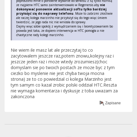
poproszono mnie o ponowne wysłanie do serwisu z tą tylko różnicą
że najpierw HTC samo zainterweniowało w Regenersis aby
nie
dokonywać ponownie aktualizacji softu tylko bardziej
przyłożyć się do naprawy telefonu
. Może to zabrzmi złośliwie
ale raczej kolega marzinho nie przyłożył się do tego więc śmiem
twierdzić, że jego rada nic nie wniosła do sprawy.
Dajmy więc sobie spokój z wymądrzaniem się i teoretyzowaniem bo
prawda jest taka, że dopiero interwencja w HTC pomogła a nie
chaotyczne rady kolegi marzinho.
Nie wiem ile masz lat ale przeczytaj to co
zacytowalem jeszcze raz,potem znowu,kolejny raz i
jeszcze jeden raz i moze wtedy zrozumiesz(choc
domyslam sie po twoich postach ze moze byc z tym
ciezko bo myslenie nie jest chyba twoja mocna
strona) ze to co powiedzial ci kolega Marzinho jest
tym samym co kazal zrobic polski oddzial HTC.Reszta
nie wymaga komentarza i dyskusje z toba uwazam za
zakonczona
Zapisane