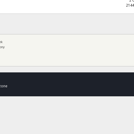
2144
ek
ony
eżone