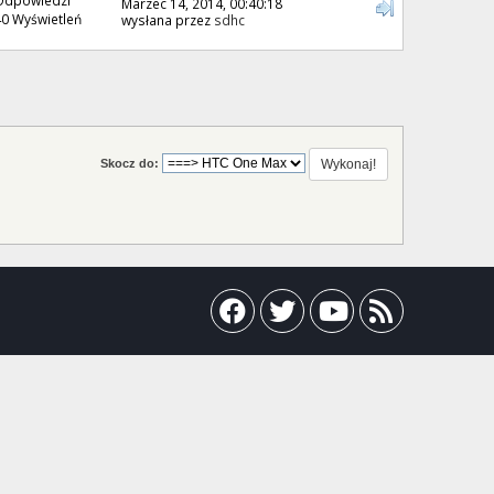
Marzec 14, 2014, 00:40:18
0 Wyświetleń
wysłana przez
sdhc
Skocz do: