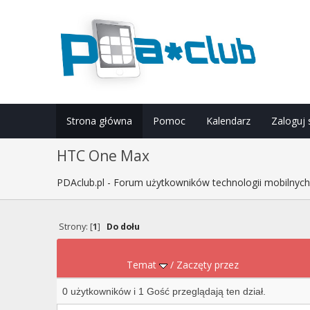
Strona główna
Pomoc
Kalendarz
Zaloguj 
HTC One Max
PDAclub.pl - Forum użytkowników technologii mobilnyc
Strony: [
1
]
Do dołu
Temat
/
Zaczęty przez
0 użytkowników i 1 Gość przeglądają ten dział.