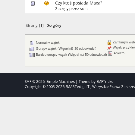
Czy ktoś posiada Maxa?
Zaczęty przez
sdhc
Strony: [
1
]
Do góry
Zamknięty wąt
Normalny wątek
Wątek przyklej
Gorący wątek (Więcej niż 30 odpowiedzi)
Ankieta
Bardzo gorący wątek (Więcej niż 50 odpowiedzi)
SMF © 2026, Simple Machines | Theme by SMFTricks
Copyright © 2003-2026 SMARTedge.IT., Wszystkie Prawa Zastrz