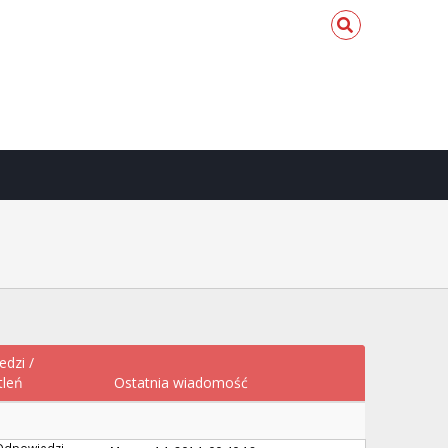
edzi
/
tleń
Ostatnia wiadomość
Odpowiedzi