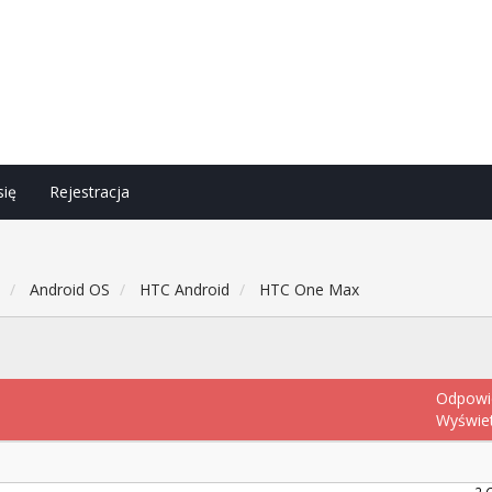
się
Rejestracja
h
Android OS
HTC Android
HTC One Max
Odpowi
Wyświe
2 