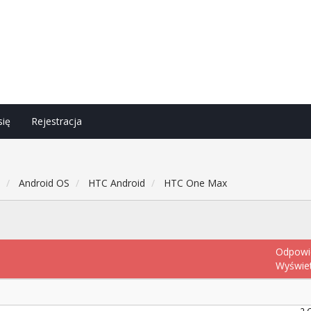
się
Rejestracja
h
Android OS
HTC Android
HTC One Max
Odpowi
Wyświe
2 