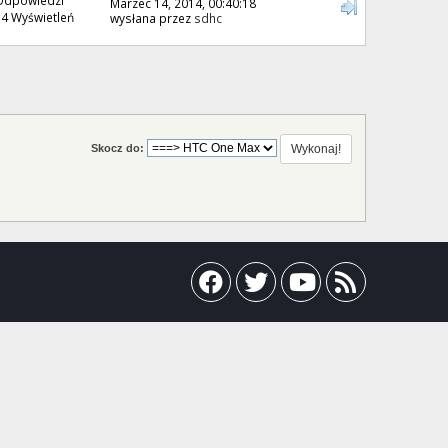
Marzec 14, 2014, 00:40:18
4 Wyświetleń
wysłana przez
sdhc
Skocz do: