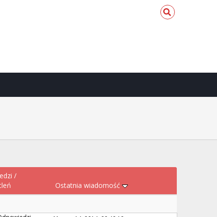
edzi
/
tleń
Ostatnia wiadomość
Odpowiedzi