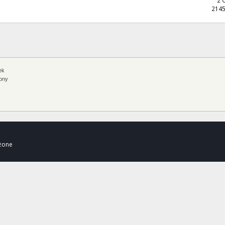
2145
ek
ony
eżone