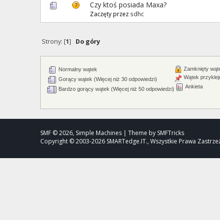
Czy ktoś posiada Maxa?
Zaczęty przez
sdhc
Strony: [
1
]
Do góry
Zamknięty wąt
Normalny wątek
Wątek przyklej
Gorący wątek (Więcej niż 30 odpowiedzi)
Ankieta
Bardzo gorący wątek (Więcej niż 50 odpowiedzi)
SMF © 2026, Simple Machines | Theme by SMFTricks
Copyright © 2003-2026 SMARTedge.IT., Wszystkie Prawa Zastrz