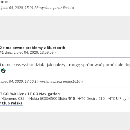
 pomoc
ipiec 04, 2020, 15:01:38 wysłana przez linshi
»
2 + ma pewne problemy z Bluetooth
#1 dnia:
Lipiec 04, 2020, 13:59:59 »
u mnie wszystko działa jak należy - mogę spróbować pomóc ale dopi
i
Lipiec 04, 2020, 17:50:14 wysłana przez pretor1610
»
TT GO 940 Live / TT GO Navigation
->Siemens C35i ->Nokia 6300/6500 Slider/
515
->HTC Desire 610 ->HTC U Play -
 Club Polska