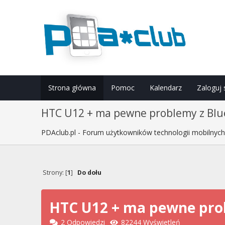
Strona główna
Pomoc
Kalendarz
Zaloguj 
HTC U12 + ma pewne problemy z Blu
PDAclub.pl - Forum użytkowników technologii mobilnyc
Strony: [
1
]
Do dołu
HTC U12 + ma pewne pro
2 Odpowiedzi
82244 Wyświetleń