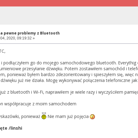
a pewne problemy z Bluetooth
 04, 2020, 09:19:32 »
TC,
 podłączyłem go do mojego samochodowego bluetooth. Everythig d
trumieniowe przesyłanie dźwięku. Potem zostawiłem samochód i telefo
m, ponieważ byłem bardzo zdezorientowany i spieszyłem się, więc n
dźwięku już nie działa. Mogę wykonywać połączenia telefoniczne jak
ż z bluetooth i Wi-Fi, naprawiłem je wiele razy i wyczyściłem pamię
efon współpracuje z moim samochodem
wskazówki, ponieważ
Nie mam już pojęcia
ięte /linshi