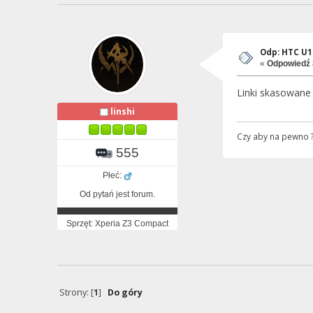
Odp: HTC U1
«
Odpowiedź 
Linki skasowane
linshi
Czy aby na pewno 
555
Płeć:
Od pytań jest forum.
Sprzęt: Xperia Z3 Compact
Strony: [
1
]
Do góry