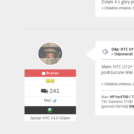
Dzięki 4 z góry
«
Ostatnia zmiana: L
Odp: HTC U1
«
Odpowiedź 
Mam HTC U12+ i 
podrzucone link
Pretor
«
Ostatnia zmiana: 
241
Nav:
HP hx4700 / 
Płeć:
Tel: Siemens S10D 
[permit:OleYek]
VW
Sprzęt: HTC U12+/23pro