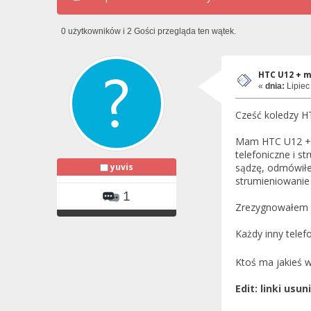
0 użytkowników i 2 Gości przegląda ten wątek.
HTC U12 + m
«
dnia:
Lipiec
Cześć koledzy H
Mam HTC U12 + i
telefoniczne i s
yuvis
sądzę, odmówiłe
strumieniowanie 
1
Zrezygnowałem ju
Każdy inny tel
Ktoś ma jakieś 
Edit: linki usun