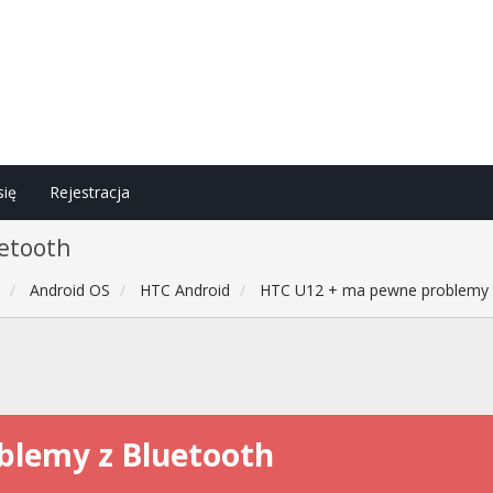
się
Rejestracja
etooth
h
Android OS
HTC Android
HTC U12 + ma pewne problemy 
blemy z Bluetooth