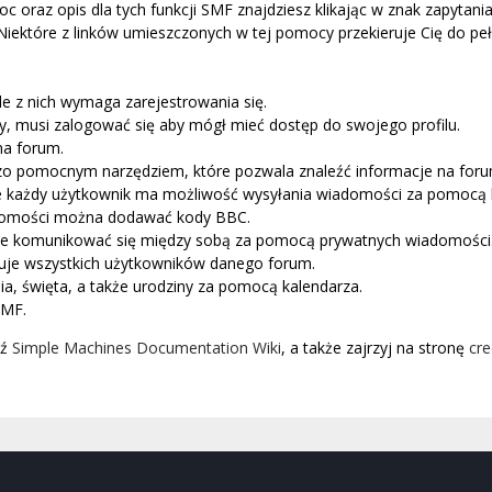
c oraz opis dla tych funkcji SMF znajdziesz klikając w znak zapytania
ektóre z linków umieszczonych w tej pomocy przekieruje Cię do pełne
e z nich wymaga zarejestrowania się.
y, musi zalogować się aby mógł mieć dostęp do swojego profilu.
na forum.
dzo pomocnym narzędziem, które pozwala znaleźć informacje na for
 że każdy użytkownik ma możliwość wysyłania wiadomości za pomocą kt
domości można dodawać kody BBC.
że komunikować się między sobą za pomocą prywatnych wiadomości
uje wszystkich użytkowników danego forum.
a, święta, a także urodziny za pomocą kalendarza.
SMF.
dź
Simple Machines Documentation Wiki
, a także zajrzyj na stronę
cre