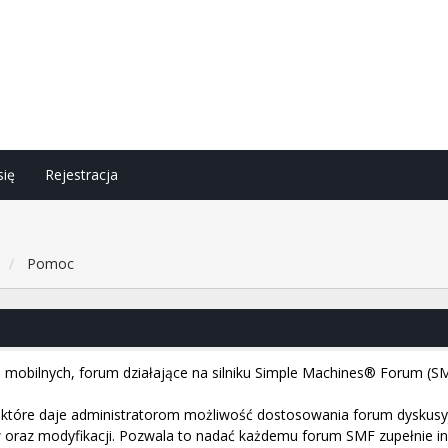
się
Rejestracja
h
Pomoc
i mobilnych, forum działające na silniku Simple Machines® Forum (SM
tóre daje administratorom możliwość dostosowania forum dyskusyjn
raz modyfikacji. Pozwala to nadać każdemu forum SMF zupełnie inny 