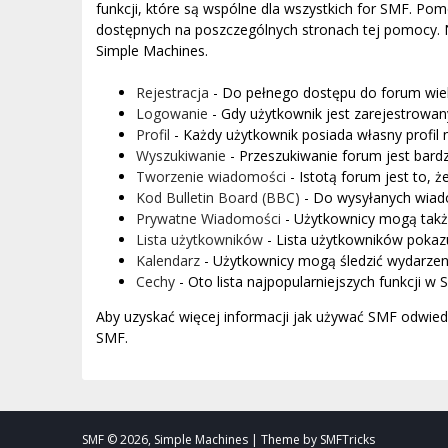
funkcji, które są wspólne dla wszystkich for SMF. Pomo
dostępnych na poszczególnych stronach tej pomocy. Ni
Simple Machines.
Rejestracja
- Do pełnego dostępu do forum wiel
Logowanie
- Gdy użytkownik jest zarejestrowan
Profil
- Każdy użytkownik posiada własny profil 
Wyszukiwanie
- Przeszukiwanie forum jest bar
Tworzenie wiadomości
- Istotą forum jest to,
Kod Bulletin Board (BBC)
- Do wysyłanych wia
Prywatne Wiadomości
- Użytkownicy mogą tak
Lista użytkowników
- Lista użytkowników pokaz
Kalendarz
- Użytkownicy mogą śledzić wydarzeni
Cechy
- Oto lista najpopularniejszych funkcji w 
Aby uzyskać więcej informacji jak używać SMF odwie
SMF.
SMF © 2026, Simple Machines | Theme by SMFTricks