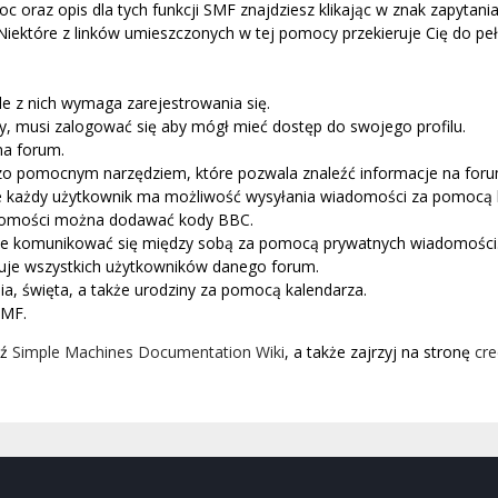
c oraz opis dla tych funkcji SMF znajdziesz klikając w znak zapytania
ektóre z linków umieszczonych w tej pomocy przekieruje Cię do pełne
e z nich wymaga zarejestrowania się.
y, musi zalogować się aby mógł mieć dostęp do swojego profilu.
na forum.
dzo pomocnym narzędziem, które pozwala znaleźć informacje na for
 że każdy użytkownik ma możliwość wysyłania wiadomości za pomocą kt
domości można dodawać kody BBC.
że komunikować się między sobą za pomocą prywatnych wiadomości
uje wszystkich użytkowników danego forum.
a, święta, a także urodziny za pomocą kalendarza.
SMF.
dź
Simple Machines Documentation Wiki
, a także zajrzyj na stronę
cre