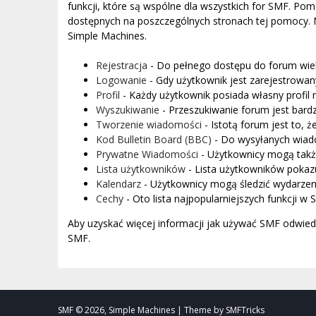
funkcji, które są wspólne dla wszystkich for SMF. Pomo
dostępnych na poszczególnych stronach tej pomocy. Ni
Simple Machines.
Rejestracja
- Do pełnego dostępu do forum wiel
Logowanie
- Gdy użytkownik jest zarejestrowan
Profil
- Każdy użytkownik posiada własny profil 
Wyszukiwanie
- Przeszukiwanie forum jest bar
Tworzenie wiadomości
- Istotą forum jest to,
Kod Bulletin Board (BBC)
- Do wysyłanych wia
Prywatne Wiadomości
- Użytkownicy mogą tak
Lista użytkowników
- Lista użytkowników pokaz
Kalendarz
- Użytkownicy mogą śledzić wydarzeni
Cechy
- Oto lista najpopularniejszych funkcji w 
Aby uzyskać więcej informacji jak używać SMF odwie
SMF.
SMF © 2026, Simple Machines | Theme by SMFTricks