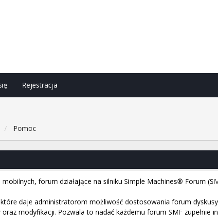
się
Rejestracja
h
Pomoc
i mobilnych, forum działające na silniku Simple Machines® Forum (SM
tóre daje administratorom możliwość dostosowania forum dyskusyjn
raz modyfikacji. Pozwala to nadać każdemu forum SMF zupełnie inny 