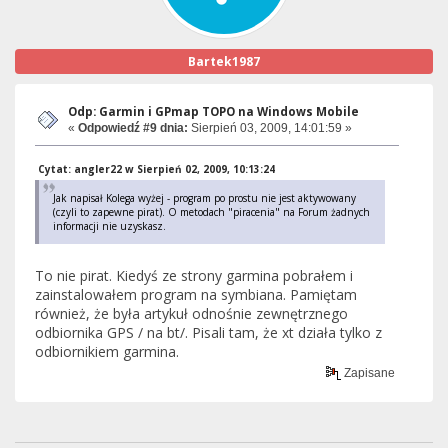
Bartek1987
Odp: Garmin i GPmap TOPO na Windows Mobile
«
Odpowiedź #9 dnia:
Sierpień 03, 2009, 14:01:59 »
Cytat: angler22 w Sierpień 02, 2009, 10:13:24
Jak napisał Kolega wyżej - program po prostu nie jest aktywowany
(czyli to zapewne pirat). O metodach "piracenia" na Forum żadnych
informacji nie uzyskasz.
To nie pirat. Kiedyś ze strony garmina pobrałem i
zainstalowałem program na symbiana. Pamiętam
również, że była artykuł odnośnie zewnętrznego
odbiornika GPS / na bt/. Pisali tam, że xt działa tylko z
odbiornikiem garmina.
Zapisane