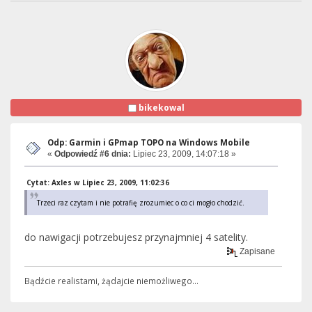
bikekowal
Odp: Garmin i GPmap TOPO na Windows Mobile
«
Odpowiedź #6 dnia:
Lipiec 23, 2009, 14:07:18 »
Cytat: Axles w Lipiec 23, 2009, 11:02:36
Trzeci raz czytam i nie potrafię zrozumiec o co ci mogło chodzić.
do nawigacji potrzebujesz przynajmniej 4 satelity.
Zapisane
Bądźcie realistami, żądajcie niemożliwego...