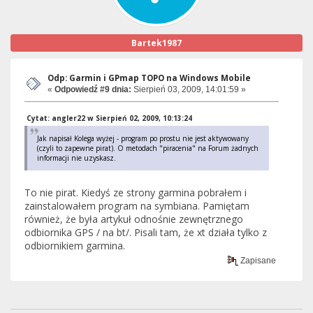
Bartek1987
Odp: Garmin i GPmap TOPO na Windows Mobile
«
Odpowiedź #9 dnia:
Sierpień 03, 2009, 14:01:59 »
Cytat: angler22 w Sierpień 02, 2009, 10:13:24
Jak napisał Kolega wyżej - program po prostu nie jest aktywowany
(czyli to zapewne pirat). O metodach "piracenia" na Forum żadnych
informacji nie uzyskasz.
To nie pirat. Kiedyś ze strony garmina pobrałem i
zainstalowałem program na symbiana. Pamiętam
również, że była artykuł odnośnie zewnętrznego
odbiornika GPS / na bt/. Pisali tam, że xt działa tylko z
odbiornikiem garmina.
Zapisane