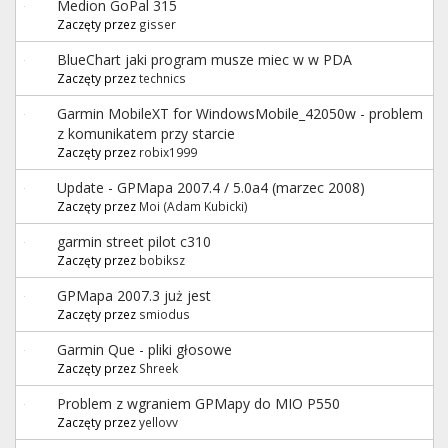
Medion GoPal 315
Zaczęty przez
gisser
BlueChart jaki program musze miec w w PDA
Zaczęty przez
technics
Garmin MobileXT for WindowsMobile_42050w - problem
z komunikatem przy starcie
Zaczęty przez
robix1999
Update - GPMapa 2007.4 / 5.0a4 (marzec 2008)
Zaczęty przez
Moi (Adam Kubicki)
garmin street pilot c310
Zaczęty przez
bobiksz
GPMapa 2007.3 już jest
Zaczęty przez
smiodus
Garmin Que - pliki głosowe
Zaczęty przez
Shreek
Problem z wgraniem GPMapy do MIO P550
Zaczęty przez
yellovv