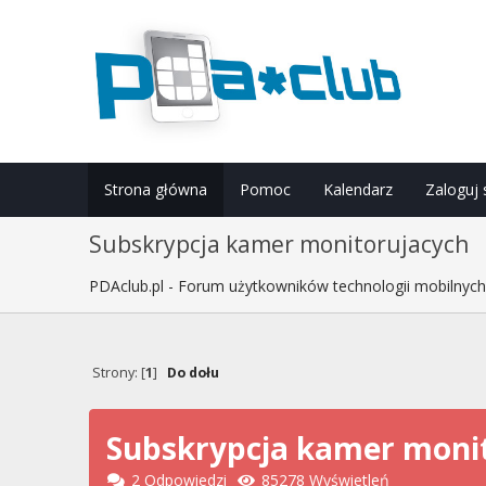
Strona główna
Pomoc
Kalendarz
Zaloguj 
Subskrypcja kamer monitorujacych
PDAclub.pl - Forum użytkowników technologii mobilnyc
Strony: [
1
]
Do dołu
Subskrypcja kamer moni
2 Odpowiedzi
85278 Wyświetleń