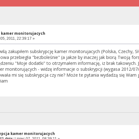
a kamer monitorujacych
 05, 2011, 22:39:17 »
wilą zakupiłem subskrypcję kamer monitorujacych (Polska, Czechy, 
owa przebiegła "bezboleśnie" (a jakze by inaczej jak biorą Twoją fors
dzeniu "Moje dodatki" to otrzymałem informację, iz brak takowych. 
r monitorujących - widzę informacje o subskrypcji (wygasa 2012/07/0
owała mi się subskrypcja czy nie? Może te pytania wydadzą się Wam 
wiam
ypcja kamer monitorujacych
#1 dnia:
Lipiec 07, 2011, 08:39:11 »