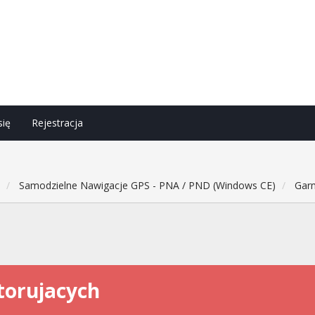
się
Rejestracja
h
Samodzielne Nawigacje GPS - PNA / PND (Windows CE)
Gar
torujacych