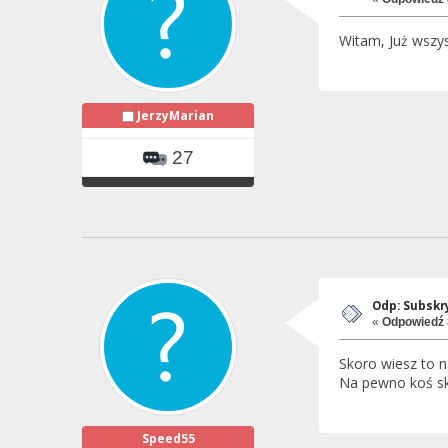
Witam, Już wszy
JerzyMarian
27
Odp: Subskr
«
Odpowiedź 
Skoro wiesz to na
Na pewno koś sk
Speed55