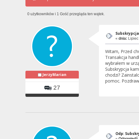
0 użytkowników i 1 Gość przegląda ten wątek.
Subskrypcj
«
dnia:
Lipiec
Witam, Przed ch
Transakcja handl
wybrałem w urzą
Subskrypcja kame
JerzyMarian
chodzi? Zainstal
pomoc. Pozdra
27
Odp: Subskr
«
Odpowiedź 