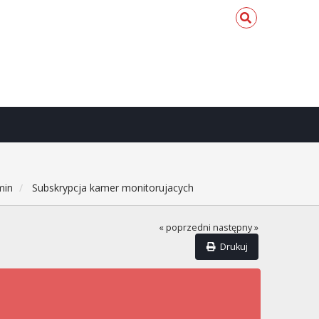
min
Subskrypcja kamer monitorujacych
« poprzedni
następny »
Drukuj