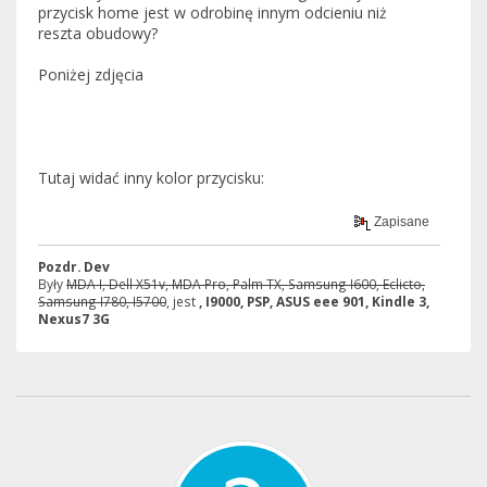
przycisk home jest w odrobinę innym odcieniu niż
reszta obudowy?
Poniżej zdjęcia
Tutaj widać inny kolor przycisku:
Zapisane
Pozdr. Dev
Były
MDA I, Dell X51v, MDA Pro, Palm TX, Samsung I600, Eclicto,
Samsung I780, I5700
, jest
, I9000, PSP, ASUS eee 901, Kindle 3,
Nexus7 3G