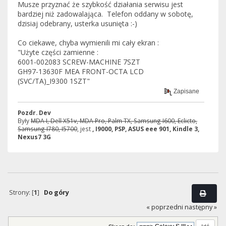
Musze przyznać że szybkość działania serwisu jest
bardziej niż zadowalająca. Telefon oddany w sobotę,
dzisiaj odebrany, usterka usunięta :-)
Co ciekawe, chyba wymienili mi cały ekran :
"Użyte części zamienne :
6001-002083 SCREW-MACHINE 7SZT
GH97-13630F MEA FRONT-OCTA LCD
(SVC/TA)_I9300 1SZT"
Zapisane
Pozdr. Dev
Były
MDA I, Dell X51v, MDA Pro, Palm TX, Samsung I600, Eclicto,
Samsung I780, I5700
, jest
, I9000, PSP, ASUS eee 901, Kindle 3,
Nexus7 3G
Strony: [
1
]
Do góry
« poprzedni
następny »