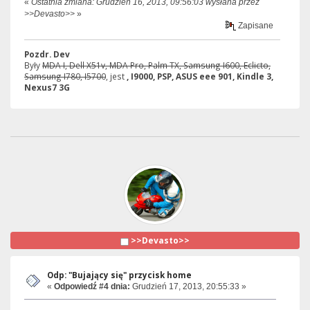
«
Ostatnia zmiana: Grudzień 16, 2013, 09:56:03 wysłana przez
>>Devasto>>
»
Zapisane
Pozdr. Dev
Były
MDA I, Dell X51v, MDA Pro, Palm TX, Samsung I600, Eclicto,
Samsung I780, I5700
, jest
, I9000, PSP, ASUS eee 901, Kindle 3,
Nexus7 3G
>>Devasto>>
Odp: "Bujający się" przycisk home
«
Odpowiedź #4 dnia:
Grudzień 17, 2013, 20:55:33 »