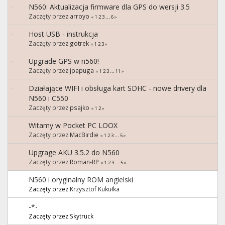
N560: Aktualizacja firmware dla GPS do wersji 3.5
Zaczęty przez
arroyo
«
1
2
3
...
6
»
Host USB - instrukcja
Zaczęty przez
gotrek
«
1
2
3
»
Upgrade GPS w n560!
Zaczęty przez
jpapuga
«
1
2
3
...
11
»
Działające WIFI i obsługa kart SDHC - nowe drivery dla
N560 i C550
Zaczęty przez
psajko
«
1
2
»
Witamy w Pocket PC LOOX
Zaczęty przez
MacBirdie
«
1
2
3
...
5
»
Upgrage AKU 3.5.2 do N560
Zaczęty przez
Roman-RP
«
1
2
3
...
5
»
N560 i oryginalny ROM angielski
Zaczęty przez
Krzysztof Kukułka
-*-
Zaczęty przez Skytruck