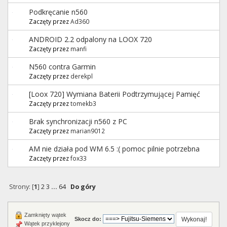
Podkręcanie n560
Zaczęty przez
Ad360
ANDROID 2.2 odpalony na LOOX 720
Zaczęty przez
manfi
N560 contra Garmin
Zaczęty przez
derekpl
[Loox 720] Wymiana Baterii Podtrzymującej Pamięć
Zaczęty przez
tomekb3
Brak synchronizacji n560 z PC
Zaczęty przez
marian9012
AM nie działa pod WM 6.5 :( pomoc pilnie potrzebna
Zaczęty przez
fox33
Strony: [
1
]
2
3
...
64
Do góry
Zamknięty wątek
Skocz do:
Wątek przyklejony