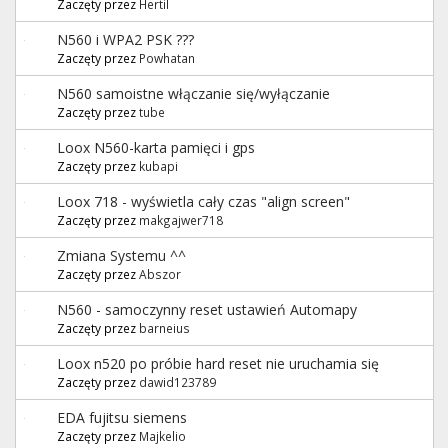
Zaczęty przez
Hertil
N560 i WPA2 PSK ???
Zaczęty przez
Powhatan
N560 samoistne włączanie się/wyłączanie
Zaczęty przez
tube
Loox N560-karta pamięci i gps
Zaczęty przez
kubapi
Loox 718 - wyświetla cały czas "align screen"
Zaczęty przez
makgajwer718
Zmiana Systemu ^^
Zaczęty przez
Abszor
N560 - samoczynny reset ustawień Automapy
Zaczęty przez
barneius
Loox n520 po próbie hard reset nie uruchamia się
Zaczęty przez
dawid123789
EDA fujitsu siemens
Zaczęty przez
Majkelio