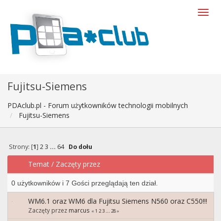
Fujitsu-Siemens
PDAclub.pl - Forum użytkowników technologii mobilnych
Fujitsu-Siemens
Strony: [
1
]
2
3
...
64
Do dołu
Temat
/
Zaczęty przez
0 użytkowników i 7 Gości przeglądają ten dział.
WM6.1 oraz WM6 dla Fujitsu Siemens N560 oraz C550!!!
Zaczęty przez
marcus
«
1
2
3
...
28
»