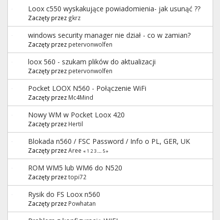
Loox c550 wyskakujące powiadomienia- jak usunąć ??
Zaczęty przez
gkrz
windows security manager nie dział - co w zamian?
Zaczęty przez
petervonwolfen
loox 560 - szukam plików do aktualizacji
Zaczęty przez
petervonwolfen
Pocket LOOX N560 - Połączenie WiFi
Zaczęty przez
Mc4Mind
Nowy WM w Pocket Loox 420
Zaczęty przez
Hertil
Blokada n560 / FSC Password / Info o PL, GER, UK
Zaczęty przez
Aree
«
1
2
3
...
5
»
ROM WM5 lub WM6 do N520
Zaczęty przez
topi72
Rysik do FS Loox n560
Zaczęty przez
Powhatan