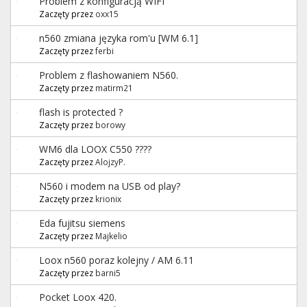
Problem z konfiguracją WIFI
Zaczęty przez
oxx15
n560 zmiana języka rom'u [WM 6.1]
Zaczęty przez
ferbi
Problem z flashowaniem N560.
Zaczęty przez
matirm21
flash is protected ?
Zaczęty przez
borowy
WM6 dla LOOX C550 ????
Zaczęty przez
AlojzyP.
N560 i modem na USB od play?
Zaczęty przez
krionix
Eda fujitsu siemens
Zaczęty przez
Majkelio
Loox n560 poraz kolejny / AM 6.11
Zaczęty przez
barni5
Pocket Loox 420.