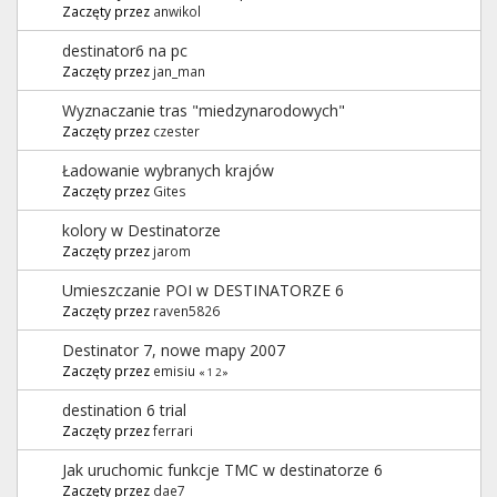
Zaczęty przez
anwikol
destinator6 na pc
Zaczęty przez
jan_man
Wyznaczanie tras "miedzynarodowych"
Zaczęty przez
czester
Ładowanie wybranych krajów
Zaczęty przez
Gites
kolory w Destinatorze
Zaczęty przez
jarom
Umieszczanie POI w DESTINATORZE 6
Zaczęty przez
raven5826
Destinator 7, nowe mapy 2007
Zaczęty przez
emisiu
«
1
2
»
destination 6 trial
Zaczęty przez
ferrari
Jak uruchomic funkcje TMC w destinatorze 6
Zaczęty przez
dae7