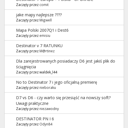
Zaczęty przez
comit
jake mapy najlepsze ????
Zaczęty przez
Migwell
Mapa Polski 2007Q1 i Dest6
Zaczęty przez
emisiu
Destinator v 7 RATUNKU
Zaczęty przez
M@rtinez
Dla zarejestrowanych posiadaczy D6 jest jakiś plik do
ściągnięcia
Zaczęty przez waldek_l44
No to Destinator 7 i jego oficjalną premierę
Zaczęty przez
nieboraku
D7 vs D6 - czy warto się przesiąść na nowszy soft?
Uwagi praktyczne
Zaczęty przez
niezawodny
DESTINATOR PN I 6
Zaczęty przez
Odyn84