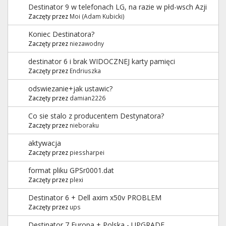
Destinator 9 w telefonach LG, na razie w płd-wsch Azji
Zaczęty przez
Moi (Adam Kubicki)
Koniec Destinatora?
Zaczęty przez
niezawodny
destinator 6 i brak WIDOCZNEJ karty pamięci
Zaczęty przez
Endriuszka
odswiezanie+jak ustawic?
Zaczęty przez
damian2226
Co sie stalo z producentem Destynatora?
Zaczęty przez
nieboraku
aktywacja
Zaczęty przez
piessharpei
format pliku GPSr0001.dat
Zaczęty przez
plexi
Destinator 6 + Dell axim x50v PROBLEM
Zaczęty przez
ups
Destinator 7 Europa + Polska - UPGRADE