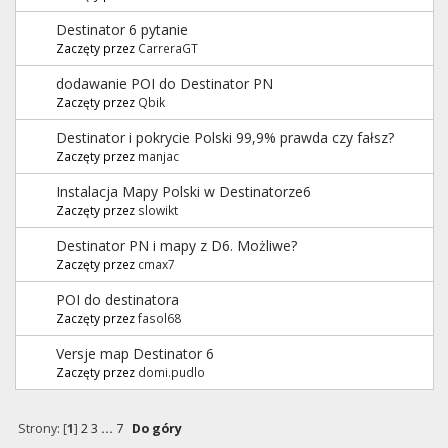
Destinator 6 pytanie
Zaczęty przez
CarreraGT
dodawanie POI do Destinator PN
Zaczęty przez
Qbik
Destinator i pokrycie Polski 99,9% prawda czy fałsz?
Zaczęty przez
manjac
Instalacja Mapy Polski w Destinatorze6
Zaczęty przez
slowikt
Destinator PN i mapy z D6. Możliwe?
Zaczęty przez
cmax7
POI do destinatora
Zaczęty przez
fasol68
Versje map Destinator 6
Zaczęty przez
domi.pudlo
Strony: [
1
]
2
3
...
7
Do góry