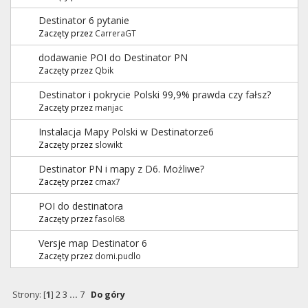
Destinator 6 pytanie
Zaczęty przez
CarreraGT
dodawanie POI do Destinator PN
Zaczęty przez
Qbik
Destinator i pokrycie Polski 99,9% prawda czy fałsz?
Zaczęty przez
manjac
Instalacja Mapy Polski w Destinatorze6
Zaczęty przez
slowikt
Destinator PN i mapy z D6. Możliwe?
Zaczęty przez
cmax7
POI do destinatora
Zaczęty przez
fasol68
Versje map Destinator 6
Zaczęty przez
domi.pudlo
Strony: [
1
]
2
3
...
7
Do góry