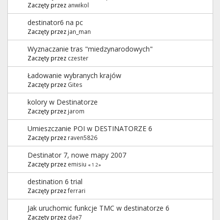
Zaczęty przez
anwikol
destinator6 na pc
Zaczęty przez
jan_man
Wyznaczanie tras "miedzynarodowych"
Zaczęty przez
czester
Ładowanie wybranych krajów
Zaczęty przez
Gites
kolory w Destinatorze
Zaczęty przez
jarom
Umieszczanie POI w DESTINATORZE 6
Zaczęty przez
raven5826
Destinator 7, nowe mapy 2007
Zaczęty przez
emisiu
«
1
2
»
destination 6 trial
Zaczęty przez
ferrari
Jak uruchomic funkcje TMC w destinatorze 6
Zaczęty przez
dae7