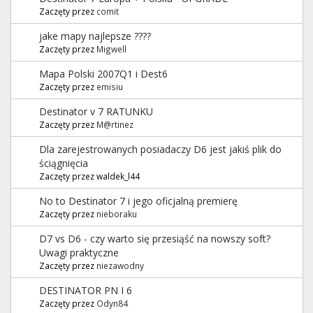
Zaczęty przez
comit
jake mapy najlepsze ????
Zaczęty przez
Migwell
Mapa Polski 2007Q1 i Dest6
Zaczęty przez
emisiu
Destinator v 7 RATUNKU
Zaczęty przez
M@rtinez
Dla zarejestrowanych posiadaczy D6 jest jakiś plik do
ściągnięcia
Zaczęty przez waldek_l44
No to Destinator 7 i jego oficjalną premierę
Zaczęty przez
nieboraku
D7 vs D6 - czy warto się przesiąść na nowszy soft?
Uwagi praktyczne
Zaczęty przez
niezawodny
DESTINATOR PN I 6
Zaczęty przez
Odyn84