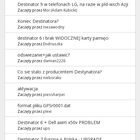
Destinator 9 w telefonach LG, na razie w płd-wsch Azji
Zaczęty przez
Moi (Adam Kubicki)
Koniec Destinatora?
Zaczęty przez
niezawodny
destinator 6 i brak WIDOCZNEJ karty pamięci
Zaczęty przez
Endriuszka
odswiezanie+jak ustawic?
Zaczęty przez
damian2226
Co sie stalo z producentem Destynatora?
Zaczęty przez
nieboraku
aktywacja
Zaczęty przez
piessharpei
format pliku GPSr0001.dat
Zaczęty przez
plexi
Destinator 6 + Dell axim x50v PROBLEM
Zaczęty przez
ups
Destinator 7 Europa + Polska - UPGRADE