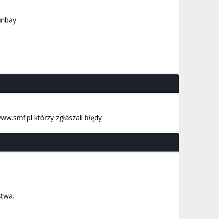
ınbay
w.smf.pl którzy zgłaszali błędy
stwa.