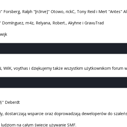
 Forsberg, Ralph "[n3rve]" Otowo, rickC, Tony Reid i Mert "Antes" Al
" Domínguez, m4z, Relyana, Robert., Akyhne i GravuTrad
wijk
 WilK, voythas i dziękujemy także wszystkim użytkownikom forum ww
 尚" Deberdt
łędy, dostarczają wsparcie oraz doprowadzają deweloperów do szaleń
ą ludziom na całym świecie używanie SMF.