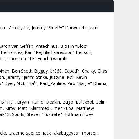
Eshom, Amacythe, Jeremy "SleePy" Darwood i Justin
Aaron van Geffen, Antechinus, Bjoern "Bloc"
" Hernandez, Karl "RegularExpression" Benson,
t, Thorsten "TE" Eurich i winrules
ilpinen, Ben Scott, Bigguy, br360, CapadY, Chalky, Chas
n, Jeremy "jerm" Strike, Justyne, K@, Kevin
zzy" Dyer, Nick "Ha²", Paul_Pauline, Piro "Sarge" Dhima,
 Hall, Bryan "Runic" Deakin, Bugo, Bulakbol, Colin
ssum, Kirby, Matt "SlammedDime" Zuba, Matthew
rk13, Spuds, Steven "Fustrate" Hoffman i Joey
manuele, Graeme Spence, Jack "akabugeyes" Thorsen,