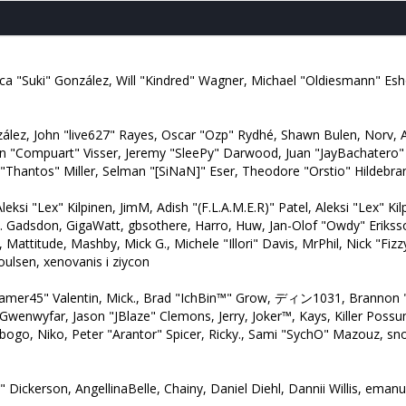
Jessica "Suki" González, Will "Kindred" Wagner, Michael "Oldiesmann" 
onzález, John "live627" Rayes, Oscar "Ozp" Rydhé, Shawn Bulen, Norv, 
Jan "Compuart" Visser, Jeremy "SleePy" Darwood, Juan "JayBachatero
hantos" Miller, Selman "[SiNaN]" Eser, Theodore "Orstio" Hildebrand
leksi "Lex" Kilpinen, JimM, Adish "(F.L.A.M.E.R)" Patel, Aleksi "Lex" K
. Gadsdon, GigaWatt, gbsothere, Harro, Huw, Jan-Olof "Owdy" Eriksso
t, Mattitude, Mashby, Mick G., Michele "Illori" Davis, MrPhil, Nick "Fi
ulsen, xenovanis i ziycon
mer45" Valentin, Mick., Brad "IchBin™" Grow, ディン1031, Brannon "B"
 Gwenwyfar, Jason "JBlaze" Clemons, Jerry, Joker™, Kays, Killer Po
ogo, Niko, Peter "Arantor" Spicer, Ricky., Sami "SychO" Mazouz, sno
up" Dickerson, AngellinaBelle, Chainy, Daniel Diehl, Dannii Willis, e