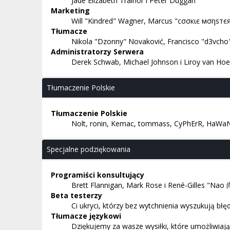
Jade Elizabeth Trainor i Peter Duggan
Marketing
Will "Kindred" Wagner, Marcus "cσσкιє мσηѕтєя"
Tłumacze
Nikola "Dzonny" Novaković, Francisco "d3vcho
Administratorzy Serwera
Derek Schwab, Michael Johnson i Liroy van Hoe
Tłumaczenie Polskie
Tłumaczenie Polskie
Nolt, ronin, Kemac, tommass, CyPhErR, HaWaN,
Specjalne podziękowania
Programiści konsultujący
Brett Flannigan, Mark Rose i René-Gilles "Nao
Beta testerzy
Ci ukryci, którzy bez wytchnienia wyszukują b
Tłumacze językowi
Dziękujemy za wasze wysiłki, które umożliwiaj