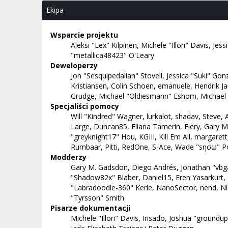
Ekipa
Wsparcie projektu
Aleksi "Lex" Kilpinen, Michele "Illori" Davis, 
"metallica48423" O'Leary
Deweloperzy
Jon "Sesquipedalian" Stovell, Jessica "Suki" G
Kristiansen, Colin Schoen, emanuele, Hendrik 
Grudge, Michael "Oldiesmann" Eshom, Michael "T
Specjaliści pomocy
Will "Kindred" Wagner, lurkalot, shadav, Steve, A
Large, Duncan85, Eliana Tamerin, Fiery, Gary M
"greyknight17" Hou, KGIII, Kill Em All, margaret
Rumbaar, Pitti, RedOne, S-Ace, Wade "sησω" Po
Modderzy
Gary M. Gadsdon, Diego Andrés, Jonathan "vbga
"Shadow82x" Blaber, Daniel15, Eren Yasarkurt,
"Labradoodle-360" Kerle, NanoSector, nend, Nib
"Tyrsson" Smith
Pisarze dokumentacji
Michele "Illori" Davis, Irisado, Joshua "ground