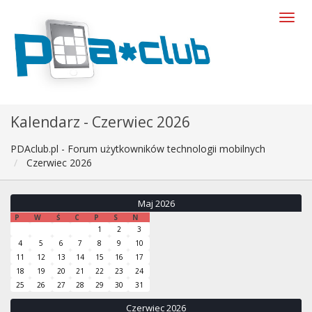
Kalendarz - Czerwiec 2026
PDAclub.pl - Forum użytkowników technologii mobilnych
Czerwiec 2026
Maj 2026
P
W
Ś
C
P
S
N
1
2
3
4
5
6
7
8
9
10
11
12
13
14
15
16
17
18
19
20
21
22
23
24
25
26
27
28
29
30
31
Czerwiec 2026