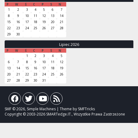
P
W
Ś
C
P
S
N
1
2
3
4
5
6
7
8
9
10
11
12
13
14
15
16
17
18
19
20
21
22
23
24
25
26
27
28
29
30
Lipiec 2026
P
W
Ś
C
P
S
N
1
2
3
4
5
6
7
8
9
10
11
12
13
14
15
16
17
18
19
20
21
22
23
24
25
26
27
28
29
30
31
SMF © 2026, Simple Machines | Theme by SMFTricks
Copyright © 2003-2026 SMARTedge.IT., Wszystkie Prawa Zastrzeżone