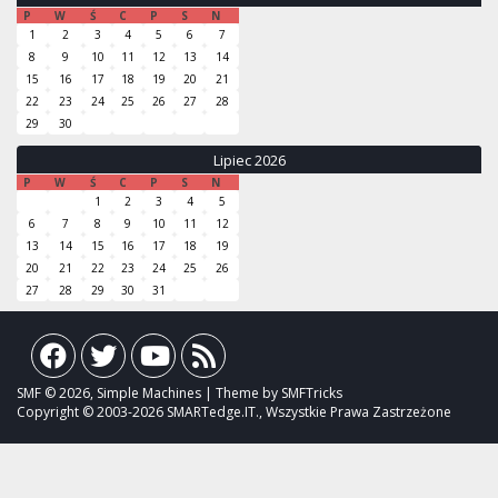
P
W
Ś
C
P
S
N
1
2
3
4
5
6
7
8
9
10
11
12
13
14
15
16
17
18
19
20
21
22
23
24
25
26
27
28
29
30
Lipiec 2026
P
W
Ś
C
P
S
N
1
2
3
4
5
6
7
8
9
10
11
12
13
14
15
16
17
18
19
20
21
22
23
24
25
26
27
28
29
30
31
SMF © 2026, Simple Machines | Theme by SMFTricks
Copyright © 2003-2026 SMARTedge.IT., Wszystkie Prawa Zastrzeżone