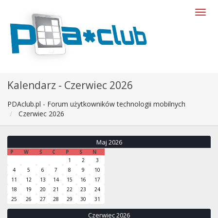
Kalendarz - Czerwiec 2026
PDAclub.pl - Forum użytkowników technologii mobilnych
Czerwiec 2026
Maj 2026
P
W
Ś
C
P
S
N
1
2
3
4
5
6
7
8
9
10
11
12
13
14
15
16
17
18
19
20
21
22
23
24
25
26
27
28
29
30
31
Czerwiec 2026