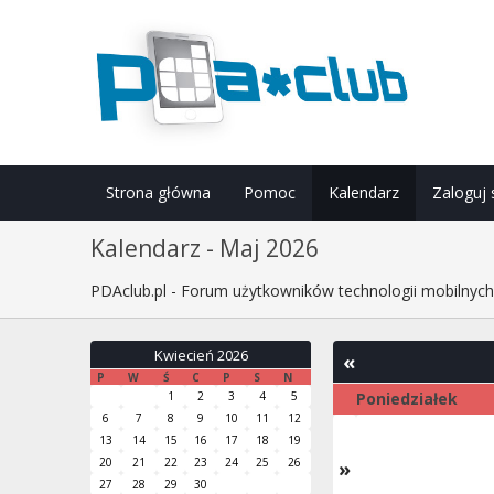
Strona główna
Pomoc
Kalendarz
Zaloguj 
Kalendarz - Maj 2026
PDAclub.pl - Forum użytkowników technologii mobilnyc
Kwiecień 2026
«
P
W
Ś
C
P
S
N
1
2
3
4
5
Poniedziałek
6
7
8
9
10
11
12
13
14
15
16
17
18
19
20
21
22
23
24
25
26
»
27
28
29
30