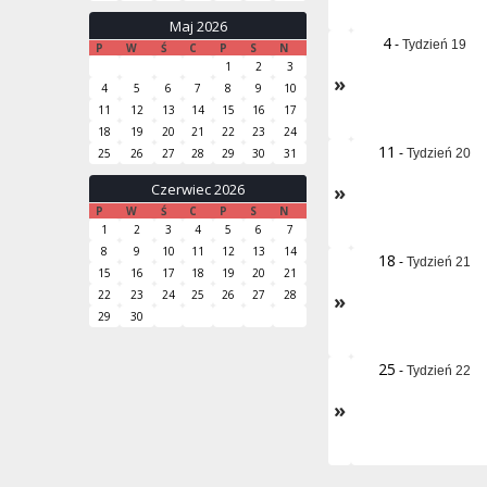
Maj 2026
4
-
Tydzień 19
P
W
Ś
C
P
S
N
1
2
3
»
4
5
6
7
8
9
10
11
12
13
14
15
16
17
18
19
20
21
22
23
24
11
25
26
27
28
29
30
31
-
Tydzień 20
Czerwiec 2026
»
P
W
Ś
C
P
S
N
1
2
3
4
5
6
7
8
9
10
11
12
13
14
18
-
Tydzień 21
15
16
17
18
19
20
21
22
23
24
25
26
27
28
»
29
30
25
-
Tydzień 22
»