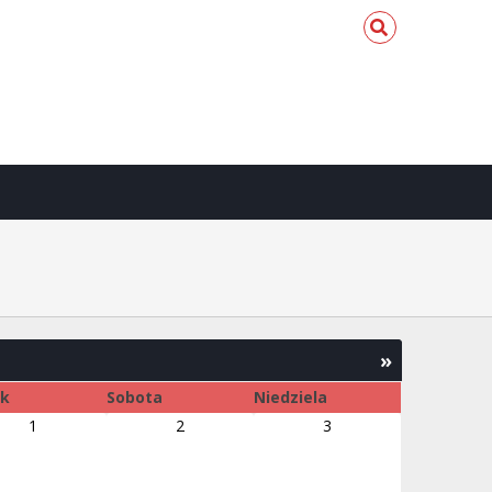
»
ek
Sobota
Niedziela
1
2
3