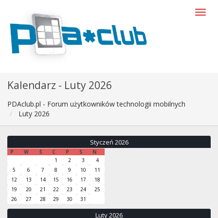
Kalendarz - Luty 2026
PDAclub.pl - Forum użytkowników technologii mobilnych
Luty 2026
Styczeń 2026
P
W
Ś
C
P
S
N
1
2
3
4
5
6
7
8
9
10
11
12
13
14
15
16
17
18
19
20
21
22
23
24
25
26
27
28
29
30
31
Luty 2026