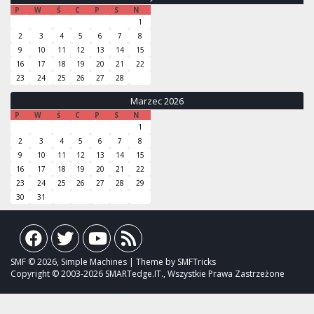
P
W
Ś
C
P
S
N
1
2
3
4
5
6
7
8
9
10
11
12
13
14
15
16
17
18
19
20
21
22
23
24
25
26
27
28
Marzec 2026
P
W
Ś
C
P
S
N
1
2
3
4
5
6
7
8
9
10
11
12
13
14
15
16
17
18
19
20
21
22
23
24
25
26
27
28
29
30
31
SMF © 2026, Simple Machines | Theme by SMFTricks
Copyright © 2003-2026 SMARTedge.IT., Wszystkie Prawa Zastrzeżone