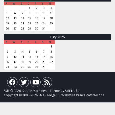
P
W
Ś
C
P
S
N
1
2
3
4
5
6
7
8
9
10
11
12
13
14
15
16
17
18
19
20
21
22
23
24
25
26
27
28
29
30
31
Luty 2026
P
W
Ś
C
P
S
N
1
2
3
4
5
6
7
8
9
10
11
12
13
14
15
16
17
18
19
20
21
22
23
24
25
26
27
28
SMF © 2026, Simple Machines | Theme by SMFTricks
Copyright © 2003-2026 SMARTedge.IT., Wszystkie Prawa Zastrzeżone