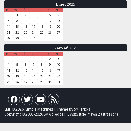
Lipiec 2025
P
W
Ś
C
P
S
N
1
2
3
4
5
6
7
8
9
10
11
12
13
14
15
16
17
18
19
20
21
22
23
24
25
26
27
28
29
30
31
Sierpień 2025
P
W
Ś
C
P
S
N
1
2
3
4
5
6
7
8
9
10
11
12
13
14
15
16
17
18
19
20
21
22
23
24
25
26
27
28
29
30
31
SMF © 2026, Simple Machines | Theme by SMFTricks
Copyright © 2003-2026 SMARTedge.IT., Wszystkie Prawa Zastrzeżone