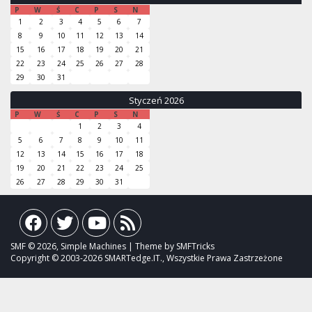
P
W
Ś
C
P
S
N
1
2
3
4
5
6
7
8
9
10
11
12
13
14
15
16
17
18
19
20
21
22
23
24
25
26
27
28
29
30
31
Styczeń 2026
P
W
Ś
C
P
S
N
1
2
3
4
5
6
7
8
9
10
11
12
13
14
15
16
17
18
19
20
21
22
23
24
25
26
27
28
29
30
31
SMF © 2026, Simple Machines | Theme by SMFTricks
Copyright © 2003-2026 SMARTedge.IT., Wszystkie Prawa Zastrzeżone