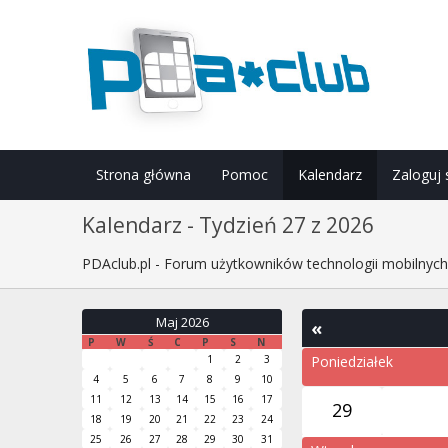
Strona główna
Pomoc
Kalendarz
Zaloguj 
Kalendarz - Tydzień 27 z 2026
PDAclub.pl - Forum użytkowników technologii mobilnyc
Maj 2026
«
P
W
Ś
C
P
S
N
1
2
3
Poniedziałek
4
5
6
7
8
9
10
11
12
13
14
15
16
17
29
18
19
20
21
22
23
24
25
26
27
28
29
30
31