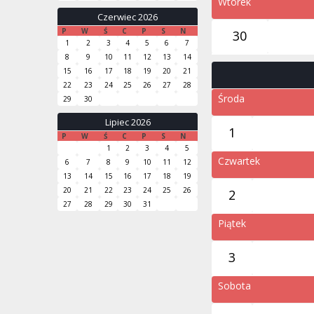
Wtorek
Czerwiec 2026
P
W
Ś
C
P
S
N
30
1
2
3
4
5
6
7
8
9
10
11
12
13
14
15
16
17
18
19
20
21
22
23
24
25
26
27
28
Środa
29
30
Lipiec 2026
1
P
W
Ś
C
P
S
N
1
2
3
4
5
Czwartek
6
7
8
9
10
11
12
13
14
15
16
17
18
19
20
21
22
23
24
25
26
2
27
28
29
30
31
Piątek
3
Sobota