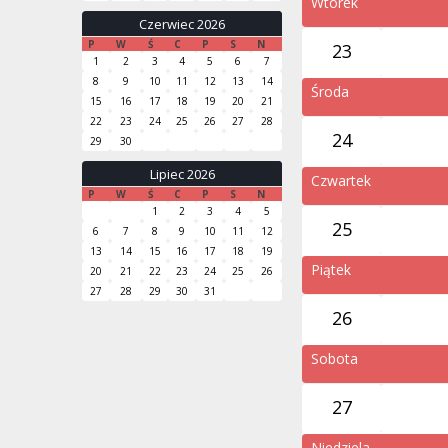
Wtorek
Czerwiec 2026
P
W
Ś
C
P
S
N
23
1
2
3
4
5
6
7
8
9
10
11
12
13
14
Środa
15
16
17
18
19
20
21
22
23
24
25
26
27
28
24
29
30
Lipiec 2026
Czwartek
P
W
Ś
C
P
S
N
1
2
3
4
5
25
6
7
8
9
10
11
12
13
14
15
16
17
18
19
Piątek
20
21
22
23
24
25
26
27
28
29
30
31
26
Sobota
27
Niedziela