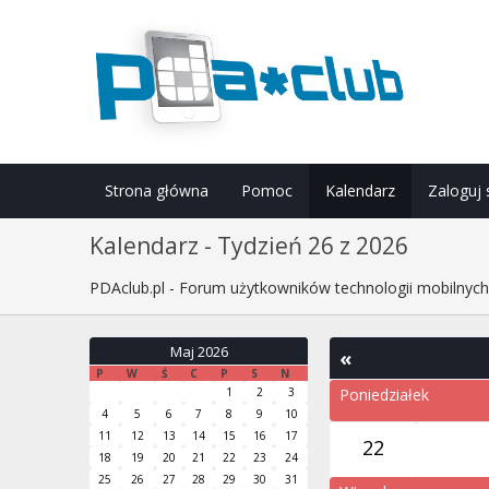
Strona główna
Pomoc
Kalendarz
Zaloguj 
Kalendarz - Tydzień 26 z 2026
PDAclub.pl - Forum użytkowników technologii mobilnyc
Maj 2026
«
P
W
Ś
C
P
S
N
1
2
3
Poniedziałek
4
5
6
7
8
9
10
11
12
13
14
15
16
17
22
18
19
20
21
22
23
24
25
26
27
28
29
30
31