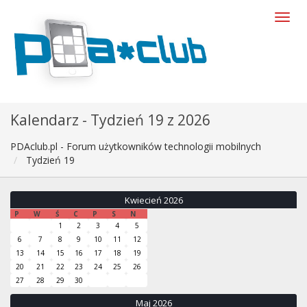
Kalendarz - Tydzień 19 z 2026
PDAclub.pl - Forum użytkowników technologii mobilnych
Tydzień 19
Kwiecień 2026
P
W
Ś
C
P
S
N
1
2
3
4
5
6
7
8
9
10
11
12
13
14
15
16
17
18
19
20
21
22
23
24
25
26
27
28
29
30
Maj 2026