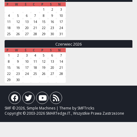
P
W
Ś
C
P
S
N
1
2
3
4
5
6
7
8
9
10
11
12
13
14
15
16
17
18
19
20
21
22
23
24
25
26
27
28
29
30
31
Czerwiec 2026
P
W
Ś
C
P
S
N
1
2
3
4
5
6
7
8
9
10
11
12
13
14
15
16
17
18
19
20
21
22
23
24
25
26
27
28
29
30
SMF © 2026, Simple Machines | Theme by SMFTricks
Copyright © 2003-2026 SMARTedge.IT., Wszystkie Prawa Zastrzeżone