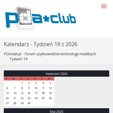
Kalendarz - Tydzień 19 z 2026
PDAclub.pl - Forum użytkowników technologii mobilnych
Tydzień 19
Kwiecień 2026
P
W
Ś
C
P
S
N
1
2
3
4
5
6
7
8
9
10
11
12
13
14
15
16
17
18
19
20
21
22
23
24
25
26
27
28
29
30
Maj 2026