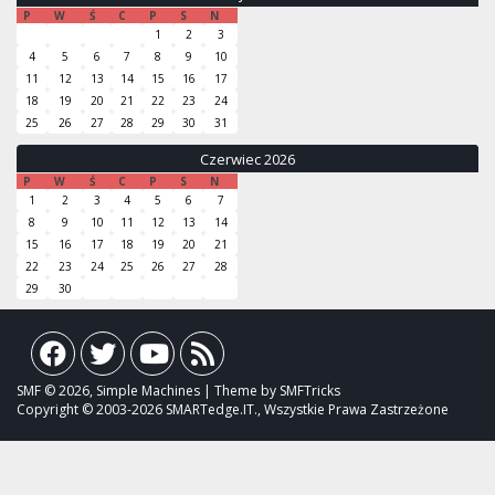
P
W
Ś
C
P
S
N
1
2
3
4
5
6
7
8
9
10
11
12
13
14
15
16
17
18
19
20
21
22
23
24
25
26
27
28
29
30
31
Czerwiec 2026
P
W
Ś
C
P
S
N
1
2
3
4
5
6
7
8
9
10
11
12
13
14
15
16
17
18
19
20
21
22
23
24
25
26
27
28
29
30
SMF © 2026, Simple Machines | Theme by SMFTricks
Copyright © 2003-2026 SMARTedge.IT., Wszystkie Prawa Zastrzeżone