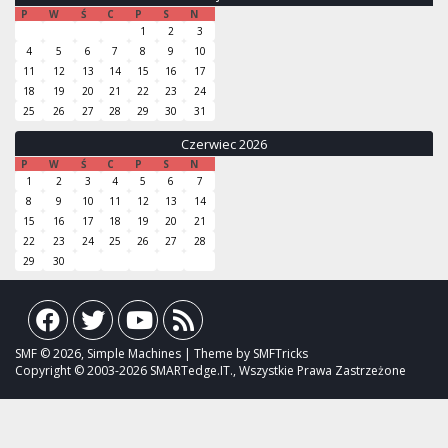
P
W
Ś
C
P
S
N
1
2
3
4
5
6
7
8
9
10
11
12
13
14
15
16
17
18
19
20
21
22
23
24
25
26
27
28
29
30
31
Czerwiec 2026
P
W
Ś
C
P
S
N
1
2
3
4
5
6
7
8
9
10
11
12
13
14
15
16
17
18
19
20
21
22
23
24
25
26
27
28
29
30
SMF © 2026, Simple Machines | Theme by SMFTricks
Copyright © 2003-2026 SMARTedge.IT., Wszystkie Prawa Zastrzeżone