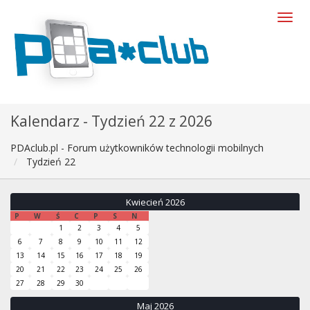
Kalendarz - Tydzień 22 z 2026
PDAclub.pl - Forum użytkowników technologii mobilnych
Tydzień 22
Kwiecień 2026
P
W
Ś
C
P
S
N
1
2
3
4
5
6
7
8
9
10
11
12
13
14
15
16
17
18
19
20
21
22
23
24
25
26
27
28
29
30
Maj 2026