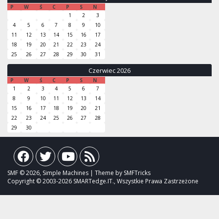
P
W
Ś
C
P
S
N
1
2
3
4
5
6
7
8
9
10
11
12
13
14
15
16
17
18
19
20
21
22
23
24
25
26
27
28
29
30
31
Czerwiec 2026
P
W
Ś
C
P
S
N
1
2
3
4
5
6
7
8
9
10
11
12
13
14
15
16
17
18
19
20
21
22
23
24
25
26
27
28
29
30
SMF © 2026, Simple Machines | Theme by SMFTricks
Copyright © 2003-2026 SMARTedge.IT., Wszystkie Prawa Zastrzeżone