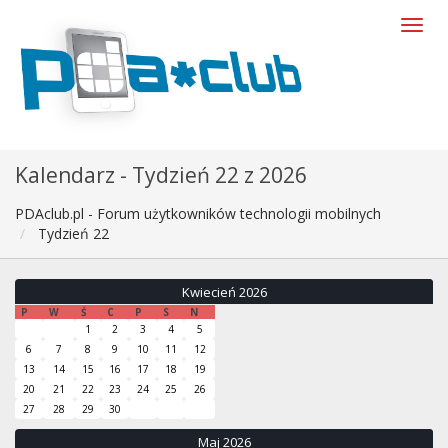
Kalendarz - Tydzień 22 z 2026
PDAclub.pl - Forum użytkowników technologii mobilnych
Tydzień 22
Kwiecień 2026
P
W
Ś
C
P
S
N
1
2
3
4
5
6
7
8
9
10
11
12
13
14
15
16
17
18
19
20
21
22
23
24
25
26
27
28
29
30
Maj 2026