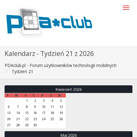
Kalendarz - Tydzień 21 z 2026
PDAclub.pl - Forum użytkowników technologii mobilnych
Tydzień 21
Kwiecień 2026
P
W
Ś
C
P
S
N
1
2
3
4
5
6
7
8
9
10
11
12
13
14
15
16
17
18
19
20
21
22
23
24
25
26
27
28
29
30
Maj 2026