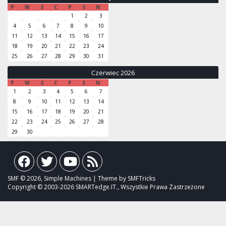
P
W
Ś
C
P
S
N
1
2
3
4
5
6
7
8
9
10
11
12
13
14
15
16
17
18
19
20
21
22
23
24
25
26
27
28
29
30
31
Czerwiec 2026
P
W
Ś
C
P
S
N
1
2
3
4
5
6
7
8
9
10
11
12
13
14
15
16
17
18
19
20
21
22
23
24
25
26
27
28
29
30
SMF © 2026, Simple Machines | Theme by SMFTricks
Copyright © 2003-2026 SMARTedge.IT., Wszystkie Prawa Zastrzeżone