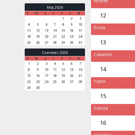
Wtorek
Maj 2026
P
W
Ś
C
P
S
N
12
1
2
3
4
5
6
7
8
9
10
Środa
11
12
13
14
15
16
17
18
19
20
21
22
23
24
13
25
26
27
28
29
30
31
Czerwiec 2026
Czwartek
P
W
Ś
C
P
S
N
1
2
3
4
5
6
7
14
8
9
10
11
12
13
14
15
16
17
18
19
20
21
Piątek
22
23
24
25
26
27
28
29
30
15
Sobota
16
Niedziela