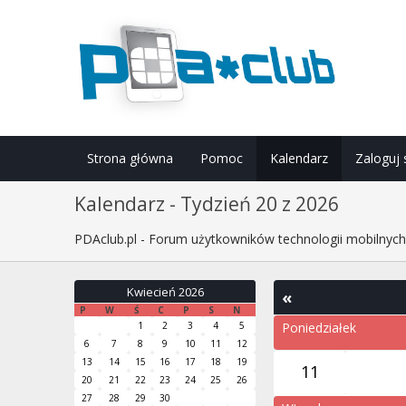
Strona główna
Pomoc
Kalendarz
Zaloguj 
Kalendarz - Tydzień 20 z 2026
PDAclub.pl - Forum użytkowników technologii mobilnyc
Kwiecień 2026
«
P
W
Ś
C
P
S
N
1
2
3
4
5
Poniedziałek
6
7
8
9
10
11
12
13
14
15
16
17
18
19
11
20
21
22
23
24
25
26
27
28
29
30