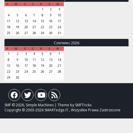
P
W
Ś
C
P
S
N
1
2
3
4
5
6
7
8
9
10
11
12
13
14
15
16
17
18
19
20
21
22
23
24
25
26
27
28
29
30
31
Czerwiec 2026
P
W
Ś
C
P
S
N
1
2
3
4
5
6
7
8
9
10
11
12
13
14
15
16
17
18
19
20
21
22
23
24
25
26
27
28
29
30
SMF © 2026, Simple Machines | Theme by SMFTricks
Copyright © 2003-2026 SMARTedge.IT., Wszystkie Prawa Zastrzeżone