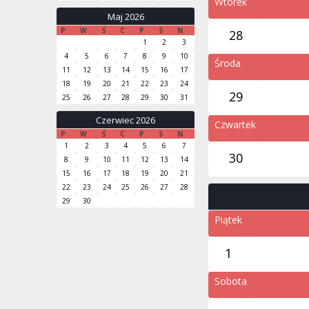
Wtorek
Maj 2026
P
W
Ś
C
P
S
N
28
1
2
3
4
5
6
7
8
9
10
Środa
11
12
13
14
15
16
17
18
19
20
21
22
23
24
29
25
26
27
28
29
30
31
Czerwiec 2026
Czwartek
P
W
Ś
C
P
S
N
1
2
3
4
5
6
7
30
8
9
10
11
12
13
14
15
16
17
18
19
20
21
22
23
24
25
26
27
28
29
30
Piątek
1
Sobota