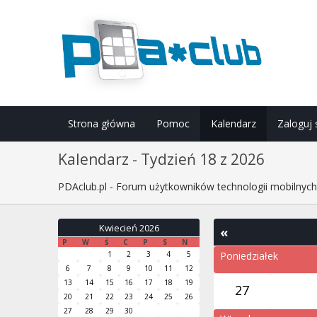
Strona główna
Pomoc
Kalendarz
Zaloguj 
Kalendarz - Tydzień 18 z 2026
PDAclub.pl - Forum użytkowników technologii mobilnyc
Kwiecień 2026
«
P
W
Ś
C
P
S
N
1
2
3
4
5
Poniedziałek
6
7
8
9
10
11
12
13
14
15
16
17
18
19
27
20
21
22
23
24
25
26
27
28
29
30