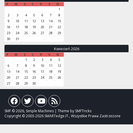
P
W
Ś
C
P
S
N
1
2
3
4
5
6
7
8
9
10
11
12
13
14
15
16
17
18
19
20
21
22
23
24
25
26
27
28
29
30
31
Kwiecień 2026
P
W
Ś
C
P
S
N
1
2
3
4
5
6
7
8
9
10
11
12
13
14
15
16
17
18
19
20
21
22
23
24
25
26
27
28
29
30
SMF © 2026, Simple Machines | Theme by SMFTricks
Copyright © 2003-2026 SMARTedge.IT., Wszystkie Prawa Zastrzeżone