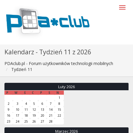
Kalendarz - Tydzień 11 z 2026
PDAclub.pl - Forum użytkowników technologii mobilnych
Tydzień 11
Luty 2026
P
W
Ś
C
P
S
N
1
2
3
4
5
6
7
8
9
10
11
12
13
14
15
16
17
18
19
20
21
22
23
24
25
26
27
28
Marzec 2026